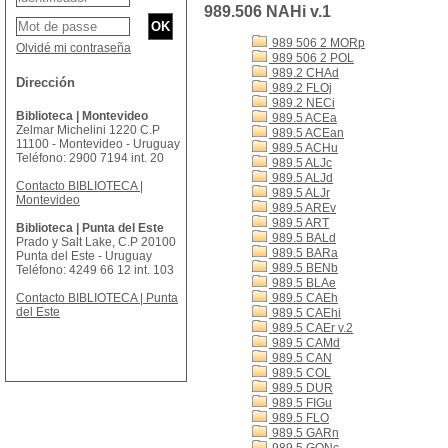
989.506 NAHi v.1
989 506 2 MORp
Olvidé mi contraseña
989 506 2 POL
989.2 CHAd
Dirección
989.2 FLOj
989.2 NECi
Biblioteca | Montevideo
989.5 ACEa
Zelmar Michelini 1220 C.P
989.5 ACEan
11100 - Montevideo - Uruguay
989.5 ACHu
Teléfono: 2900 7194 int. 20
989.5 ALJc
989.5 ALJd
Contacto BIBLIOTECA |
989.5 ALJr
Montevideo
989.5 AREv
989.5 ART
Biblioteca | Punta del Este
989.5 BALd
Prado y Salt Lake, C.P 20100
989.5 BARa
Punta del Este - Uruguay
989.5 BENb
Teléfono: 4249 66 12 int. 103
989.5 BLAe
Contacto BIBLIOTECA | Punta
989.5 CAEh
del Este
989.5 CAEhi
989.5 CAEr v.2
989.5 CAMd
989.5 CAN
989.5 COL
989.5 DUR
989.5 FIGu
989.5 FLO
989.5 GARn