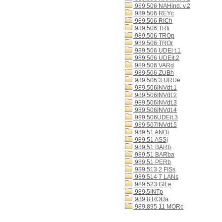
989.506 NAHind. v.2
989.506 REYc
989.506 RICh
989.506 TRIi
989.506 TROp
989.506 TROr
989.506 UDEi t.1
989.506 UDEit.2
989.506 VARd
989.506 ZUBh
989.506.3 URUe
989.506INVdt.1
989.506INVdt.2
989.506INVdt.3
989.506INVdt.4
989.506UDEit.3
989.507INVdt.5
989.51 ANDi
989.51 ASSj
989.51 BARb
989.51 BARba
989.51 PERb
989.513 2 FISs
989.514 7 LANs
989.523 GILe
989.5INTp
989.8 ROUa
989.895 11 MORc