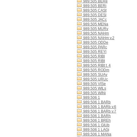
989.505 BERe
989.505 BERi
989.505 CASt
989.505 DESl
989.505 JACc
989.505 MENa
989.505 MURv
989.505 NAHm
989.505 NAHm v.2
989.505 ODDe
989.505 PARc
989.505 REYl
989.505 RIBl
989.505 RIBt
989.505 RIBt t. 4
989.505 RODm
989.505 SUAv
989.505 URUc
989.505 VISe
989.505 WILs
989.505 WINi
989.506 1
989.506 1 BARb
989.506 1 BARb v.6
989.506 1 BARb v.7
989.506 1 BARh
989.506 1 BREh
989.506 1 GIUb
989.506 1 LAGj
989.506 1 MANa