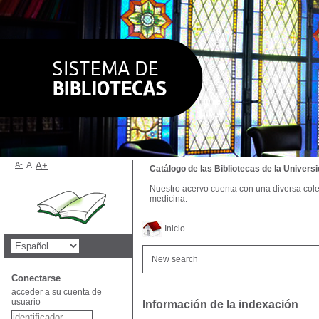
A-
A
A+
Catálogo de las Bibliotecas de la Univer
Nuestro acervo cuenta con una diversa colecc
medicina.
Inicio
New search
Conectarse
acceder a su cuenta de
usuario
Información de la indexación