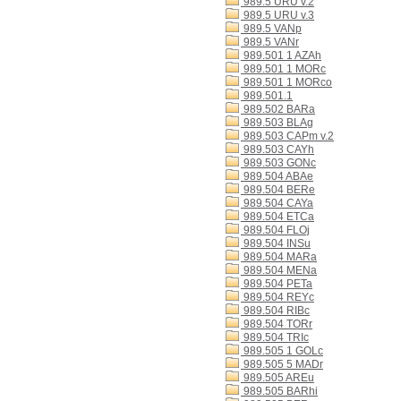
989.5 URU v.2
989.5 URU v.3
989.5 VANp
989.5 VANr
989.501 1 AZAh
989.501 1 MORc
989.501 1 MORco
989.501.1
989.502 BARa
989.503 BLAg
989.503 CAPm v.2
989.503 CAYh
989.503 GONc
989.504 ABAe
989.504 BERe
989.504 CAYa
989.504 ETCa
989.504 FLOj
989.504 INSu
989.504 MARa
989.504 MENa
989.504 PETa
989.504 REYc
989.504 RIBc
989.504 TORr
989.504 TRIc
989.505 1 GOLc
989.505 5 MADr
989.505 AREu
989.505 BARhi