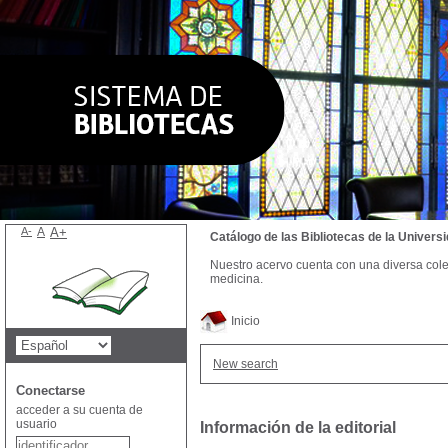
A-
A
A+
Catálogo de las Bibliotecas de la Univer
Nuestro acervo cuenta con una diversa colecc
medicina.
Inicio
New search
Conectarse
acceder a su cuenta de
usuario
Información de la editorial