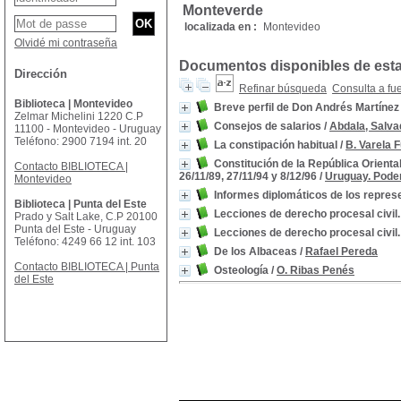
Monteverde
localizada en :
Montevideo
Olvidé mi contraseña
Documentos disponibles de esta 
Dirección
Refinar búsqueda
Consulta a fu
Biblioteca | Montevideo
Breve perfil de Don Andrés Martínez
Zelmar Michelini 1220 C.P
Consejos de salarios
/
Abdala, Salva
11100 - Montevideo - Uruguay
Teléfono: 2900 7194 int. 20
La constipación habitual
/
B. Varela 
Constitución de la República Orienta
Contacto BIBLIOTECA |
26/11/89, 27/11/94 y 8/12/96
/
Uruguay. Poder
Montevideo
Informes diplomáticos de los represe
Biblioteca | Punta del Este
Lecciones de derecho procesal civil.
Prado y Salt Lake, C.P 20100
Punta del Este - Uruguay
Lecciones de derecho procesal civil.
Teléfono: 4249 66 12 int. 103
De los Albaceas
/
Rafael Pereda
Contacto BIBLIOTECA | Punta
Osteología
/
O. Ribas Penés
del Este