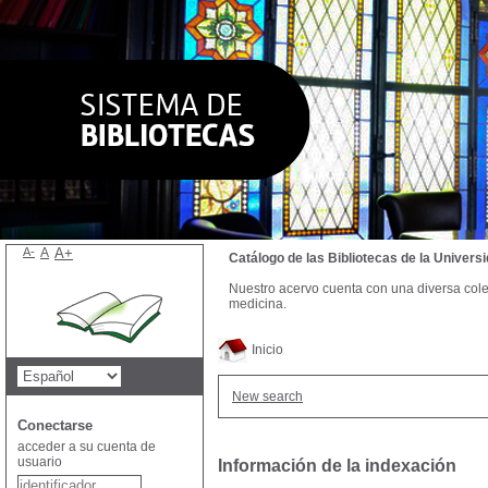
A-
A
A+
Catálogo de las Bibliotecas de la Univer
Nuestro acervo cuenta con una diversa colecc
medicina.
Inicio
New search
Conectarse
acceder a su cuenta de
usuario
Información de la indexación