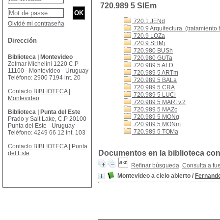
720.989 5 SIEm
720.1 JENd
Olvidé mi contraseña
720.9 Arquitectura. (tratamiento 
720.9 LOZa
Dirección
720.9 SHMj
720.980 BUSh
Biblioteca | Montevideo
720.980 GUTa
Zelmar Michelini 1220 C.P
720.989 5 ALD
11100 - Montevideo - Uruguay
720.989 5 ARTm
Teléfono: 2900 7194 int. 20
720.989 5 BALa
720.989 5 CRA
Contacto BIBLIOTECA |
720.989 5 LUCi
Montevideo
720.989 5 MARt v.2
720.989 5 MAZc
Biblioteca | Punta del Este
720.989 5 MONg
Prado y Salt Lake, C.P 20100
720.989 5 MONm
Punta del Este - Uruguay
720.989 5 TOMa
Teléfono: 4249 66 12 int. 103
Contacto BIBLIOTECA | Punta
Documentos en la biblioteca con 
del Este
Refinar búsqueda
Consulta a fu
Montevideo a cielo abierto
/
Fernando