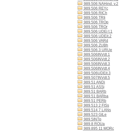
989.506 NAHind. v.2
989.506 REYc
989.506 RICh
989.506 TRIi
989.506 TROp
989.506 TROr
989.506 UDEi t.1
989.506 UDEit.2
989.506 VARd
989.506 ZUBh
989.506.3 URUe
989.506INVdt.1
989.506INVdt.2
989.506INVdt.3
989.506INVdt.4
989.506UDEit.3
989.507INVdt.5
989.51 ANDi
989.51 ASSj
989.51 BARb
989.51 BARba
989.51 PERb
989.513 2 FISs
989.514 7 LANs
989.523 GILe
989.5INTp
989.8 ROUa
989.895 11 MORc