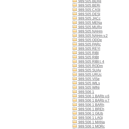
989.505 BERe
989.505 BERi
989.505 CASt
989.505 DESl
989.505 JACc
989.505 MENa
989.505 MURv
989.505 NAHm
989.505 NAHm v.2
989.505 ODDe
989.505 PARc
989.505 REYl
989.505 RIBl
989.505 RIBt
989.505 RIBt t. 4
989.505 RODm
989.505 SUAv
989.505 URUc
989.505 VISe
989.505 WILs
989.505 WINi
989.506 1
989.506 1 BARb v.6
989.506 1 BARb v.7
989.506 1 BARh
989.506 1 BREh
989.506 1 GIUb
989.506 1 LAGj
989.506 1 MANa
989.506 1 MORc