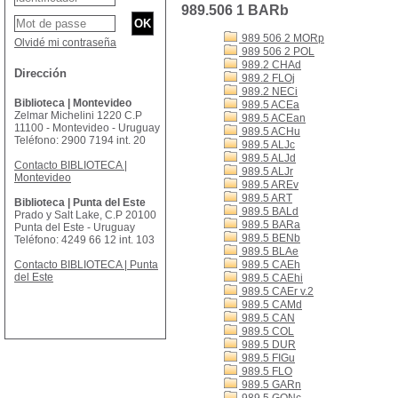
989.506 1 BARb
989 506 2 MORp
Olvidé mi contraseña
989 506 2 POL
989.2 CHAd
Dirección
989.2 FLOj
989.2 NECi
Biblioteca | Montevideo
989.5 ACEa
Zelmar Michelini 1220 C.P
989.5 ACEan
11100 - Montevideo - Uruguay
989.5 ACHu
Teléfono: 2900 7194 int. 20
989.5 ALJc
989.5 ALJd
Contacto BIBLIOTECA |
989.5 ALJr
Montevideo
989.5 AREv
989.5 ART
Biblioteca | Punta del Este
989.5 BALd
Prado y Salt Lake, C.P 20100
989.5 BARa
Punta del Este - Uruguay
989.5 BENb
Teléfono: 4249 66 12 int. 103
989.5 BLAe
Contacto BIBLIOTECA | Punta
989.5 CAEh
del Este
989.5 CAEhi
989.5 CAEr v.2
989.5 CAMd
989.5 CAN
989.5 COL
989.5 DUR
989.5 FIGu
989.5 FLO
989.5 GARn