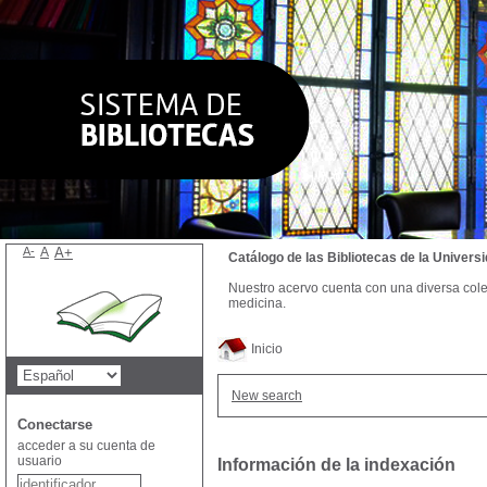
A-
A
A+
Catálogo de las Bibliotecas de la Univer
Nuestro acervo cuenta con una diversa colecc
medicina.
Inicio
New search
Conectarse
acceder a su cuenta de
usuario
Información de la indexación