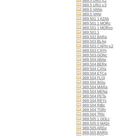
989.5 URU v.2
989.5 URU v.3
989.5 VANp
989.5 VANr
989.501 1 AZAh
989.501 1 MORc
989.501 1 MORco
989.501.1
989.502 BARa
989.503 BLAg
989.503 CAPm v.2
989.503 CAYh
989.503 GONc
989.504 ABAe
989.504 BERe
989.504 CAYa
989.504 ETCa
989.504 FLOj
989.504 INSu
989.504 MARa
989.504 MENa
989.504 PETa
989.504 REYc
989.504 RIBc
989.504 TORr
989.504 TRIc
989.505 1 GOLc
989.505 5 MADr
989.505 AREu
989.505 BARhi