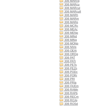
306 MARcg
306 MARcu
306 MARcul
306 MARcult
306 MARh
306 MARm
306 MARp
306 MCRc
306 MEAc
306 MENp
306 MINd
306 MINg
306 MONp
306 NIVp
306 OEAi
306 ORDg
306 PAT
306 PATr
306 PETs
306 PEZn
306 PODc
306 PORr
306 PRI
306 PRIa
306 QUEm
306 RAMn
306 RAPb
306 RECm
306 ROJg
306 ROSd