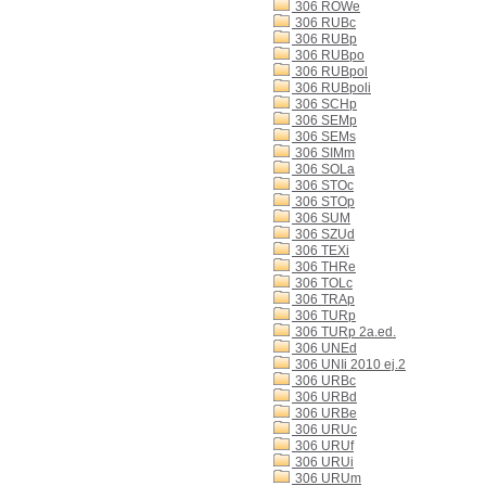
306 ROWe
306 RUBc
306 RUBp
306 RUBpo
306 RUBpol
306 RUBpoli
306 SCHp
306 SEMp
306 SEMs
306 SIMm
306 SOLa
306 STOc
306 STOp
306 SUM
306 SZUd
306 TEXi
306 THRe
306 TOLc
306 TRAp
306 TURp
306 TURp 2a.ed.
306 UNEd
306 UNIi 2010 ej.2
306 URBc
306 URBd
306 URBe
306 URUc
306 URUf
306 URUi
306 URUm