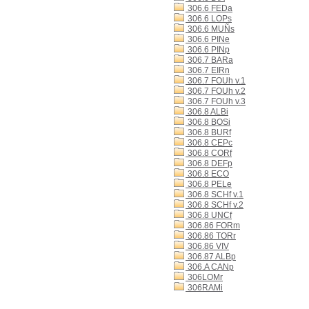
306.6 FEDa
306.6 LOPs
306.6 MUÑs
306.6 PINe
306.6 PINp
306.7 BARa
306.7 EIRn
306.7 FOUh v.1
306.7 FOUh v.2
306.7 FOUh v.3
306.8 ALBi
306.8 BOSi
306.8 BURf
306.8 CEPc
306.8 CORf
306.8 DEFp
306.8 ECO
306.8 PELe
306.8 SCHf v.1
306.8 SCHf v.2
306.8 UNCf
306.86 FORm
306.86 TORr
306.86 VIV
306.87 ALBp
306.A CANp
306LOMr
306RAMi