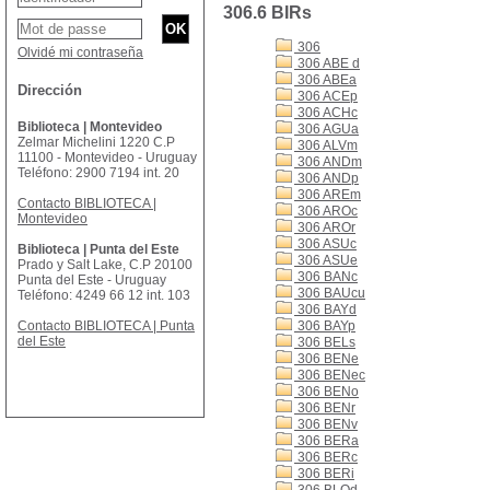
306.6 BIRs
306
Olvidé mi contraseña
306 ABE d
306 ABEa
Dirección
306 ACEp
306 ACHc
Biblioteca | Montevideo
306 AGUa
Zelmar Michelini 1220 C.P
306 ALVm
11100 - Montevideo - Uruguay
306 ANDm
Teléfono: 2900 7194 int. 20
306 ANDp
306 AREm
Contacto BIBLIOTECA |
306 AROc
Montevideo
306 AROr
306 ASUc
Biblioteca | Punta del Este
306 ASUe
Prado y Salt Lake, C.P 20100
306 BANc
Punta del Este - Uruguay
306 BAUcu
Teléfono: 4249 66 12 int. 103
306 BAYd
Contacto BIBLIOTECA | Punta
306 BAYp
del Este
306 BELs
306 BENe
306 BENec
306 BENo
306 BENr
306 BENv
306 BERa
306 BERc
306 BERi