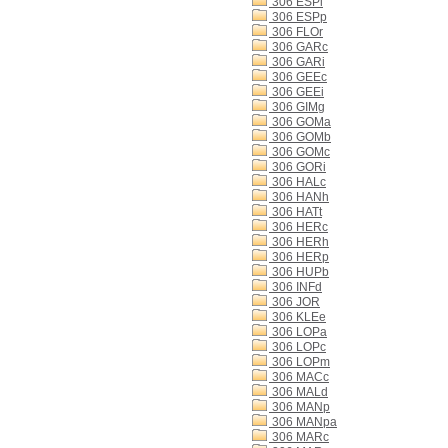
306 ESPi
306 ESPp
306 FLOr
306 GARc
306 GARi
306 GEEc
306 GEEi
306 GIMg
306 GOMa
306 GOMb
306 GOMc
306 GORi
306 HALc
306 HANh
306 HATt
306 HERc
306 HERh
306 HERp
306 HUPb
306 INFd
306 JOR
306 KLEe
306 LOPa
306 LOPc
306 LOPm
306 MACc
306 MALd
306 MANp
306 MANpa
306 MARc