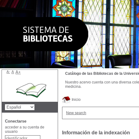
A-
A
A+
Catálogo de las Bibliotecas de la Univer
Nuestro acervo cuenta con una diversa colecc
medicina.
Inicio
New search
Conectarse
acceder a su cuenta de
usuario
Información de la indexación