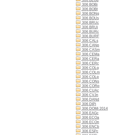
306 BLOd
306 BOBi
306 BOBt
306 BONg
306 BOUs
306 BRUc
306 BRUi
306 BURc
306 BURF
306 CALs
306 CANp
306 CASm
306 CEMa
306 CERa
306 CERc
306 COLg
306 COLm
306 COLp
306 CONs
306 CORp
306 CUAc
306 CVJn
306 DANd
306 DIPi
306 DOMi 2014
306 EAGc
306 ECOa
306 ECOn
306 ENCb
306 ESPc