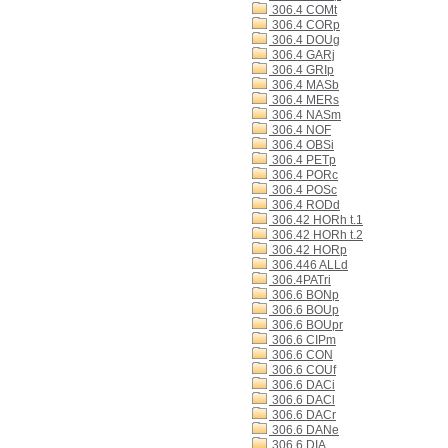
306.4 COMt
306.4 CORp
306.4 DOUg
306.4 GARj
306.4 GRIp
306.4 MASb
306.4 MERs
306.4 NASm
306.4 NOF
306.4 OBSi
306.4 PETp
306.4 PORc
306.4 POSc
306.4 RODd
306.42 HORh t.1
306.42 HORh t.2
306.42 HORp
306.446 ALLd
306.4PATri
306.6 BONp
306.6 BOUp
306.6 BOUpr
306.6 CIPm
306.6 CON
306.6 COUf
306.6 DACi
306.6 DACl
306.6 DACr
306.6 DANe
306.6 DIA