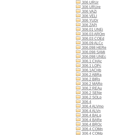
306 URUr
306 URUre
306 VAZi
306 VELl
306 YUDr
306 ZAPi
306.01 UNEi
306.03 AROm
306.03 COEd
306.09 ALCc
306.098 HERe
306.098 SAMi
306.098 UNEc
306.1 CHAc
306.1 LOPc
306.1ACHb
306.2 ABRa
306.2 BIRs
306.2 MARp
306.2 REAu
306.2 SENe
306.2 SOLp
306.4
306.4 ALVmo
306.4 ALVn
306.4 BALg
306.4 BARe
306.4 BROc
306.4 COMn
306.4 COMp