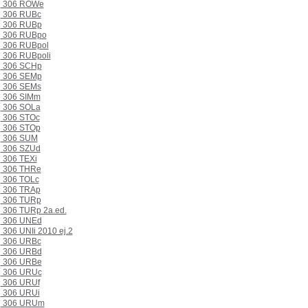
306 ROWe
306 RUBc
306 RUBp
306 RUBpo
306 RUBpol
306 RUBpoli
306 SCHp
306 SEMp
306 SEMs
306 SIMm
306 SOLa
306 STOc
306 STOp
306 SUM
306 SZUd
306 TEXi
306 THRe
306 TOLc
306 TRAp
306 TURp
306 TURp 2a.ed.
306 UNEd
306 UNIi 2010 ej.2
306 URBc
306 URBd
306 URBe
306 URUc
306 URUf
306 URUi
306 URUm