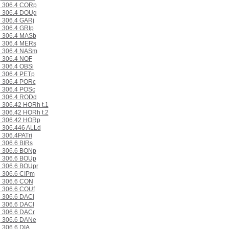
306.4 CORp
306.4 DOUg
306.4 GARj
306.4 GRIp
306.4 MASb
306.4 MERs
306.4 NASm
306.4 NOF
306.4 OBSi
306.4 PETp
306.4 PORc
306.4 POSc
306.4 RODd
306.42 HORh t.1
306.42 HORh t.2
306.42 HORp
306.446 ALLd
306.4PATri
306.6 BIRs
306.6 BONp
306.6 BOUp
306.6 BOUpr
306.6 CIPm
306.6 CON
306.6 COUf
306.6 DACi
306.6 DACl
306.6 DACr
306.6 DANe
306.6 DIA