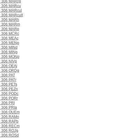
306 MARcg
306 MARcu
306 MARcul
306 MARcult
306 MARh
306 MARm
306 MARp
306 MCRc
306 MEAc
306 MENp
306 MINd
306 MINg
306 MONp
306 NIVp
306 OEAi
306 ORDg
306 PAT
306 PATr
306 PETs
306 PEZn
306 PODc
306 PORr
306 PRI
306 PRIa
306 QUEm
306 RAMn
306 RAPb
306 RECm
306 ROJg
306 ROSd