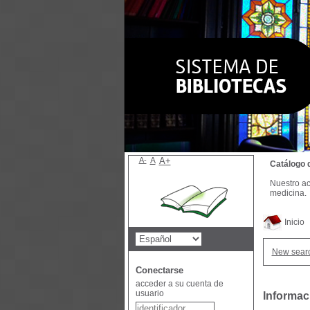
A-
A
A+
Catálogo 
Nuestro ac
medicina.
Inicio
New sear
Conectarse
acceder a su cuenta de
usuario
Informac