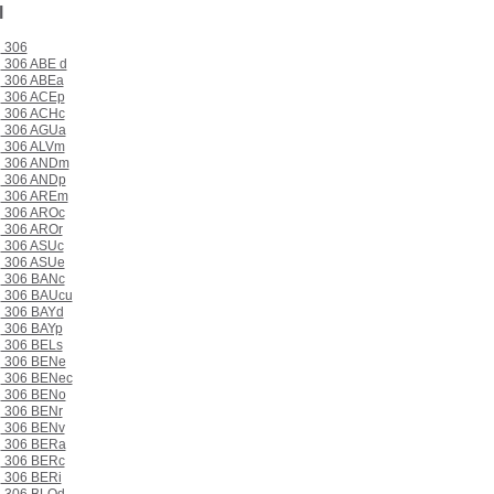
l
306
306 ABE d
306 ABEa
306 ACEp
306 ACHc
306 AGUa
306 ALVm
306 ANDm
306 ANDp
306 AREm
306 AROc
306 AROr
306 ASUc
306 ASUe
306 BANc
306 BAUcu
306 BAYd
306 BAYp
306 BELs
306 BENe
306 BENec
306 BENo
306 BENr
306 BENv
306 BERa
306 BERc
306 BERi