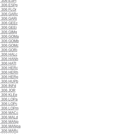
306 ESPi
306 ESPp
306 FLOr
306 GARc
306 GARi
306 GEEc
306 GEEi
306 GIMg
306 GOMa
306 GOMb
306 GOMc
306 GORi
306 HALc
306 HANh
306 HATt
306 HERc
306 HERh
306 HERp
306 HUPb
306 INFd
306 JOR
306 KLEe
306 LOPa
306 LOPc
306 LOPm
306 MACc
306 MALd
306 MANp
306 MANpa
306 MARc