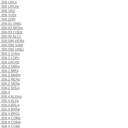
306 URUr
306 URUre
306 VAZi
306 YUDr
306 ZAPi
306.01 UNEi
306.03 AROm
306.03 COEd
306.09 ALCc
306.098 HERe
306.098 SAMi
306.098 UNEc
306.1 CHAc
306.1 LOPc
306.1ACHb
306.2 ABRa
306.2 BIRs
306.2 MARp
306.2 REAu
306.2 SENe
306.2 SOLp
306.4
306.4 ALVmo
306.4 ALVn
306.4 BALg
306.4 BARe
306.4 BROc
306.4 COMn
306.4 COMp
306.4 COMt