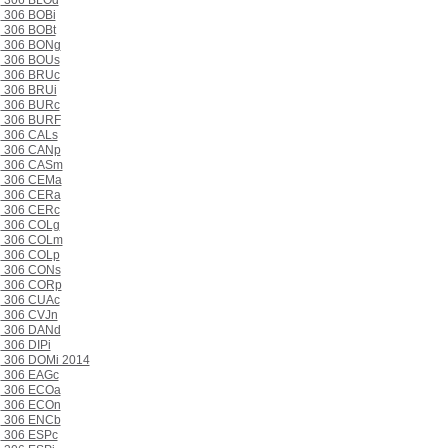
306 BLOd
306 BOBi
306 BOBt
306 BONg
306 BOUs
306 BRUc
306 BRUi
306 BURc
306 BURF
306 CALs
306 CANp
306 CASm
306 CEMa
306 CERa
306 CERc
306 COLg
306 COLm
306 COLp
306 CONs
306 CORp
306 CUAc
306 CVJn
306 DANd
306 DIPi
306 DOMi 2014
306 EAGc
306 ECOa
306 ECOn
306 ENCb
306 ESPc