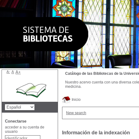
A-
A
A+
Catálogo de las Bibliotecas de la Univer
Nuestro acervo cuenta con una diversa colecc
medicina.
Inicio
New search
Conectarse
acceder a su cuenta de
usuario
Información de la indexación