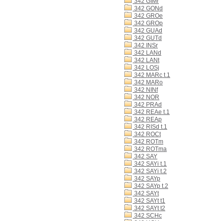
342 GIMr
342 GONd
342 GROe
342 GROp
342 GUAd
342 GUTd
342 INSr
342 LANd
342 LANt
342 LOSj
342 MARc t.1
342 MARo
342 NINf
342 NOR
342 PRAd
342 REAe t.1
342 REAp
342 RISd t.1
342 ROCt
342 ROTm
342 ROTma
342 SAY
342 SAYi t.1
342 SAYi t.2
342 SAYp
342 SAYp t.2
342 SAYt
342 SAYt t1
342 SAYt t2
342 SCHc