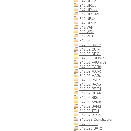
342 UCUe
342 URUa
342 URUac
342 URUaci
342 URUc
342 URUr
342 VANr
342 VIDd
342 VITs
342.02
342.02 BREc
342.02 CURi
342.02 DROc
342.02 FRUm t.2
342.02 FRUm t.3
342.02 GARd
342.02 MARc
342.02 MASc
342.02 PACn
342.02 PRAe
342.02 PREd
342.02 REAe
342.02 RISq
342.02 SAMd
342.02 SANd
342.02 TELt
342.02 VESp
342.023 Constitución
342.023 83
342.023 BARc