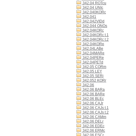
342.04 ROTcu
342.04 UNIc
342.040KORc
342.041
342.042VIDd
342.044 ONOs
342.04KORc
342.04KORc t.1
342.04KORc t.2
342.04KORp
342.04LABe
342.04MARe
342.04PERe
342.04PETd
342.05 CORm
342.05 LEY
342.05 SERi
342.052 KORr
342.06
342.06 BARa
342.06 BARe
342.06 BLEc
342.06 CAJr
342.06 CAJs t.1
342.06 CAJs t.2
342.06 CAMm
342.06 DELr
342.06 EDEc
342.06 ERMc
342.06 ESCr