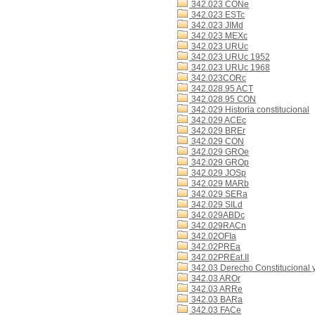
342.023 CONe
342.023 ESTc
342.023 JIMd
342.023 MEXc
342.023 URUc
342.023 URUc 1952
342.023 URUc 1968
342.023CORc
342.028.95 ACT
342.028.95 CON
342.029 Historia constitucional
342.029 ACEc
342.029 BREr
342.029 CON
342.029 GROe
342.029 GROp
342.029 JOSp
342.029 MARb
342.029 SERa
342.029 SILd
342.029ABDc
342.029RACn
342.02OFIa
342.02PREa
342.02PREat.II
342.03 Derecho Constitucional y 
342.03 AROr
342.03 ARRe
342.03 BARa
342.03 FACe