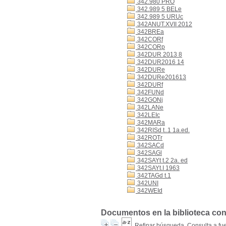
342.980 PRO
342.989 5 BELe
342.989 5 URUc
342ANUT.XVII 2012
342BREa
342CORf
342CORp
342DUR 2013 8
342DUR2016 14
342DURe
342DURe201613
342DURf
342FUNd
342GONj
342LANe
342LEIc
342MARa
342RISd t..1 1a.ed.
342ROTr
342SACd
342SAGl
342SAYt t.2 2a. ed
342SAYt.I 1963
342TAGd t.1
342UNI
342WEId
Documentos en la biblioteca con
Refinar búsqueda
Consulta a fu