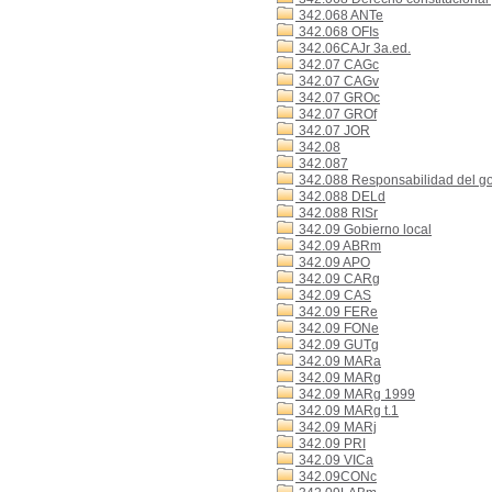
342.068 ANTe
342.068 OFIs
342.06CAJr 3a.ed.
342.07 CAGc
342.07 CAGv
342.07 GROc
342.07 GROf
342.07 JOR
342.08
342.087
342.088 Responsabilidad del g
342.088 DELd
342.088 RISr
342.09 Gobierno local
342.09 ABRm
342.09 APO
342.09 CARg
342.09 CAS
342.09 FERe
342.09 FONe
342.09 GUTg
342.09 MARa
342.09 MARg
342.09 MARg 1999
342.09 MARg t.1
342.09 MARj
342.09 PRI
342.09 VICa
342.09CONc