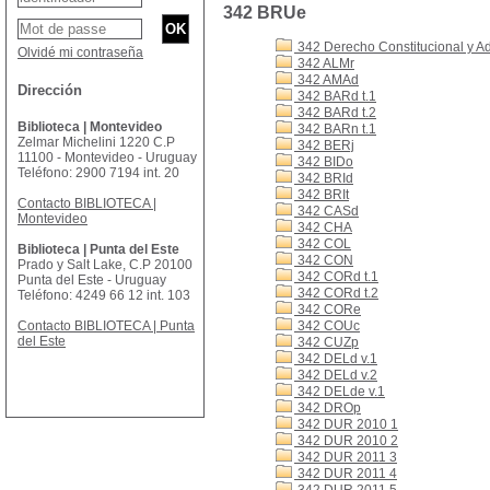
342 BRUe
342 Derecho Constitucional y Ad
Olvidé mi contraseña
342 ALMr
342 AMAd
Dirección
342 BARd t.1
342 BARd t.2
Biblioteca | Montevideo
342 BARn t.1
Zelmar Michelini 1220 C.P
342 BERj
11100 - Montevideo - Uruguay
342 BIDo
Teléfono: 2900 7194 int. 20
342 BRId
342 BRIt
Contacto BIBLIOTECA |
342 CASd
Montevideo
342 CHA
342 COL
Biblioteca | Punta del Este
342 CON
Prado y Salt Lake, C.P 20100
342 CORd t.1
Punta del Este - Uruguay
342 CORd t.2
Teléfono: 4249 66 12 int. 103
342 CORe
Contacto BIBLIOTECA | Punta
342 COUc
del Este
342 CUZp
342 DELd v.1
342 DELd v.2
342 DELde v.1
342 DROp
342 DUR 2010 1
342 DUR 2010 2
342 DUR 2011 3
342 DUR 2011 4