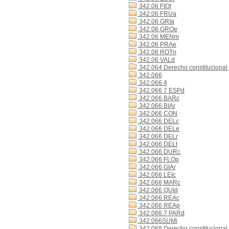
342.06 FIOl
342.06 FRUa
342.06 GRIa
342.06 GROe
342.06 MENm
342.06 PRAe
342.06 ROTn
342.06 VALd
342.064 Derecho constitucional y
342.066
342.066 4
342.066 7 ESPd
342.066 BARc
342.066 BIAr
342.066 CON
342.066 DELc
342.066 DELe
342.066 DELr
342.066 DELt
342.066 DURc
342.066 FLOp
342.066 GIAr
342.066 LEIc
342.066 MARc
342.066 QUId
342.066 REAc
342.066 REAp
342.066.7 PARd
342.066SUMi
342.068 Derecho constitucional 