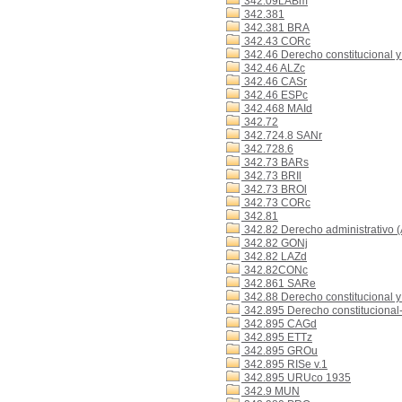
342.09LABm
342.381
342.381 BRA
342.43 CORc
342.46 Derecho constitucional y
342.46 ALZc
342.46 CASr
342.46 ESPc
342.468 MAId
342.72
342.724.8 SANr
342.728.6
342.73 BARs
342.73 BRIl
342.73 BROl
342.73 CORc
342.81
342.82 Derecho administrativo (
342.82 GONj
342.82 LAZd
342.82CONc
342.861 SARe
342.88 Derecho constitucional y 
342.895 Derecho constituciona
342.895 CAGd
342.895 ETTz
342.895 GROu
342.895 RISe v.1
342.895 URUco 1935
342.9 MUN