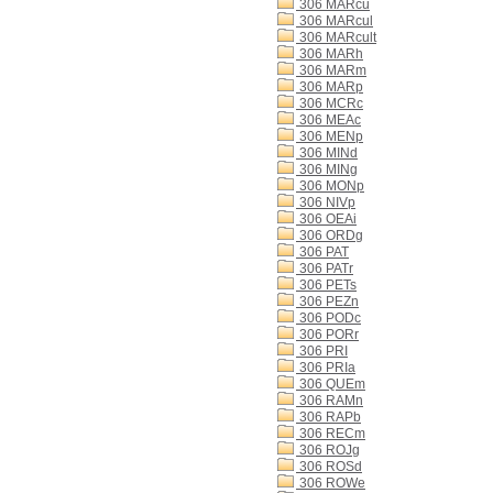
306 MARcu
306 MARcul
306 MARcult
306 MARh
306 MARm
306 MARp
306 MCRc
306 MEAc
306 MENp
306 MINd
306 MINg
306 MONp
306 NIVp
306 OEAi
306 ORDg
306 PAT
306 PATr
306 PETs
306 PEZn
306 PODc
306 PORr
306 PRI
306 PRIa
306 QUEm
306 RAMn
306 RAPb
306 RECm
306 ROJg
306 ROSd
306 ROWe