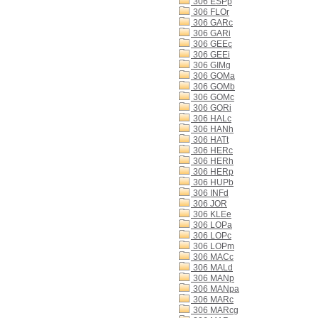
306 ESPp
306 FLOr
306 GARc
306 GARi
306 GEEc
306 GEEi
306 GIMg
306 GOMa
306 GOMb
306 GOMc
306 GORi
306 HALc
306 HANh
306 HATt
306 HERc
306 HERh
306 HERp
306 HUPb
306 INFd
306 JOR
306 KLEe
306 LOPa
306 LOPc
306 LOPm
306 MACc
306 MALd
306 MANp
306 MANpa
306 MARc
306 MARcg