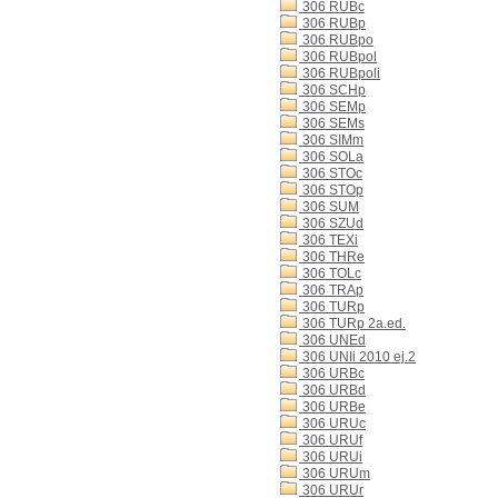
306 RUBc
306 RUBp
306 RUBpo
306 RUBpol
306 RUBpoli
306 SCHp
306 SEMp
306 SEMs
306 SIMm
306 SOLa
306 STOc
306 STOp
306 SUM
306 SZUd
306 TEXi
306 THRe
306 TOLc
306 TRAp
306 TURp
306 TURp 2a.ed.
306 UNEd
306 UNIi 2010 ej.2
306 URBc
306 URBd
306 URBe
306 URUc
306 URUf
306 URUi
306 URUm
306 URUr