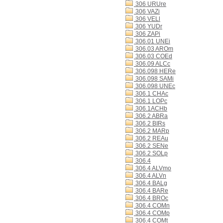
306 URUre
306 VAZi
306 VELl
306 YUDr
306 ZAPi
306.01 UNEi
306.03 AROm
306.03 COEd
306.09 ALCc
306.098 HERe
306.098 SAMi
306.098 UNEc
306.1 CHAc
306.1 LOPc
306.1ACHb
306.2 ABRa
306.2 BIRs
306.2 MARp
306.2 REAu
306.2 SENe
306.2 SOLp
306.4
306.4 ALVmo
306.4 ALVn
306.4 BALg
306.4 BARe
306.4 BROc
306.4 COMn
306.4 COMp
306.4 COMt