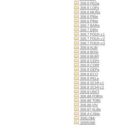
306.6 FEDa
306.6 LOPs
306.6 MUÑs
306.6 PINe
306.6 PINp
306.7 BARa
306.7 EIRn
306.7 FOUh v.1
306.7 FOUh v.2
306.7 FOUh v.3
306.8 ALBi
306.8 BOSi
306.8 BURf
306.8 CEPc
306.8 CORf
306.8 DEFp
306.8 ECO
306.8 PELe
306.8 SCHf v.1
306.8 SCHf v.2
306.8 UNCf
306.86 FORm
306.86 TORr
306.86 VIV
306.87 ALBp
306.A CANp
306LOMr
306RAMi