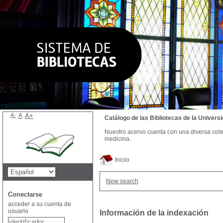
A-
A
A+
Catálogo de las Bibliotecas de la Univer
Nuestro acervo cuenta con una diversa colecc
medicina.
Inicio
New search
Conectarse
acceder a su cuenta de
usuario
Información de la indexación