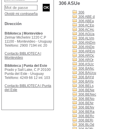
306 ASUe
306
Olvidé mi contraseña
306 ABE d
306 ABEa
Dirección
306 ACEp
306 ACHc
Biblioteca | Montevideo
306 AGUa
Zelmar Michelini 1220 C.P
306 ALVm
11100 - Montevideo - Uruguay
306 ANDm
Teléfono: 2900 7194 int. 20
306 ANDp
306 AREm
Contacto BIBLIOTECA |
306 AROc
Montevideo
306 AROr
306 ASUc
Biblioteca | Punta del Este
306 BANc
Prado y Salt Lake, C.P 20100
306 BAUcu
Punta del Este - Uruguay
306 BAYd
Teléfono: 4249 66 12 int. 103
306 BAYp
Contacto BIBLIOTECA | Punta
306 BELs
del Este
306 BENe
306 BENec
306 BENo
306 BENr
306 BENv
306 BERa
306 BERc
306 BERi
306 BLOd