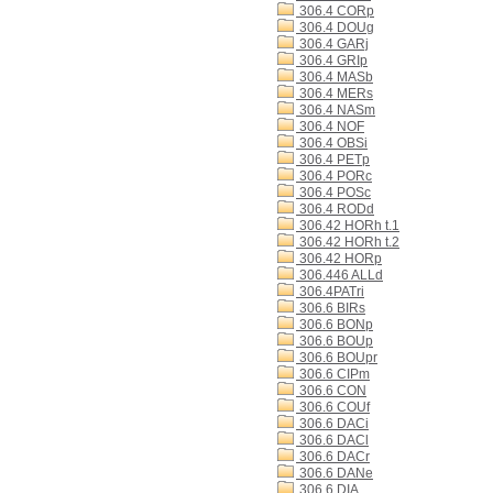
306.4 CORp
306.4 DOUg
306.4 GARj
306.4 GRIp
306.4 MASb
306.4 MERs
306.4 NASm
306.4 NOF
306.4 OBSi
306.4 PETp
306.4 PORc
306.4 POSc
306.4 RODd
306.42 HORh t.1
306.42 HORh t.2
306.42 HORp
306.446 ALLd
306.4PATri
306.6 BIRs
306.6 BONp
306.6 BOUp
306.6 BOUpr
306.6 CIPm
306.6 CON
306.6 COUf
306.6 DACi
306.6 DACl
306.6 DACr
306.6 DANe
306.6 DIA