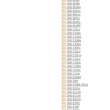
306 BOBi
306 BOBt
306 BONg
306 BOUs
306 BRUc
306 BRUi
306 BURc
306 BURF
306 CALs
306 CANp
306 CASm
306 CEMa
306 CERa
306 CERc
306 COLg
306 COLm
306 COLp
306 CONs
306 CORp
306 CUAc
306 CVJn
306 DANd
306 DIPi
306 DOMi 2014
306 EAGc
306 ECOa
306 ECOn
306 ENCb
306 ESPc
306 ESPi