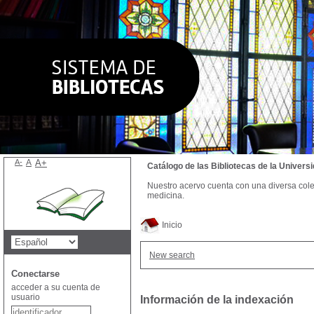
A-
A
A+
Catálogo de las Bibliotecas de la Univer
Nuestro acervo cuenta con una diversa colecc
medicina.
Inicio
New search
Conectarse
acceder a su cuenta de
usuario
Información de la indexación