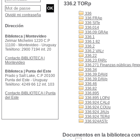
336.2 TORp
336
Olvidé mi contraseña
336 FRAp
336 SITe
Dirección
336.014
336.09 GRAe
Biblioteca | Montevideo
336.1
Zelmar Michelini 1220 C.P
336.1 82
11100 - Montevideo - Uruguay
336.2
Teléfono: 2900 7194 int. 20
336.2 VALr
336.22
Contacto BIBLIOTECA |
336.23 FARc
Montevideo
336.271 Finanzas públicas (Imp
336.34
Biblioteca | Punta del Este
336.39 DAVd
Prado y Salt Lake, C.P 20100
336.39 DAVp
Punta del Este - Uruguay
336.46
Teléfono: 4249 66 12 int. 103
336.82
Contacto BIBLIOTECA | Punta
336.895
del Este
336.895 LOPd
336.924 CALd
336.924 COUu
336.924 JAUs
336.924 TERd
336.924ASTc
Documentos en la biblioteca con 