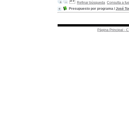
Refinar búsqueda
Consulta a fu
Presupuesto por programa
/
José To
Página Principal -