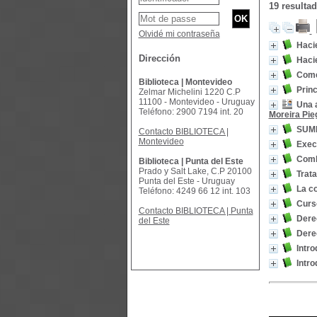
19 resulta
Olvidé mi contraseña
Haci
Dirección
Haci
Come
Biblioteca | Montevideo
Princ
Zelmar Michelini 1220 C.P
11100 - Montevideo - Uruguay
Una a
Teléfono: 2900 7194 int. 20
Moreira Pie
SUMM
Contacto BIBLIOTECA |
Montevideo
Exec
Comb
Biblioteca | Punta del Este
Prado y Salt Lake, C.P 20100
Trata
Punta del Este - Uruguay
La co
Teléfono: 4249 66 12 int. 103
Curso
Contacto BIBLIOTECA | Punta
Derec
del Este
Dere
Intr
Intr