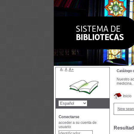
A-
A
A+
Catálogo 
Nuestro ac
medicina.
Inicio
New sear
Conectarse
acceder a su cuenta de
usuario
Resultad