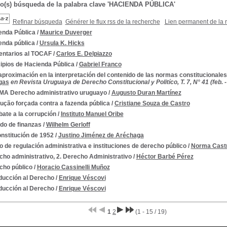
do(s) búsqueda de la palabra clave 'HACIENDA PÚBLICA'
Refinar búsqueda
Générer le flux rss de la recherche
Lien permanent de la 
enda Pública
/
Maurice Duverger
enda pública
/
Ursula K. Hicks
ntarios al TOCAF
/
Carlos E. Delpiazzo
ipios de Hacienda Pública
/
Gabriel Franco
proximación en la interpretación del contenido de las normas constitucionales
gas
en Revista Uruguaya de Derecho Constitucional y Politíco, T. 7, N° 41 (feb. -
A Derecho administrativo uruguayo
/
Augusto Duran Martínez
ução forçada contra a fazenda pública
/
Cristiane Souza de Castro
ate a la corrupción
/
Instituto Manuel Oribe
do de finanzas
/
Wilhelm Gerloff
nstitución de 1952
/
Justino Jiménez de Aréchaga
 de regulación administrativa e instituciones de derecho público
/
Norma Cast
ho administrativo, 2. Derecho Administrativo
/
Héctor Barbé Pérez
cho público
/
Horacio Cassinelli Muñoz
oducción al Derecho
/
Enrique Véscovi
oducción al Derecho
/
Enrique Véscovi
1
2
(1 - 15 / 19)