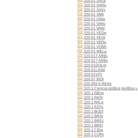
320.01 SALe
320.01 SARp
320.01 SAVs
320.01 SMIi
320.01 UNIa
320.01 VANc
320.01 VANl
320.01 VEDp
320.01 VEGt
320.01 VERe
320.01 VONh
320.01 WELa
320.017 ARBc
320.017 ARBs
320.01DOLm
320.01LASd
320.01VITi
320.07 INSf
320.094 6 REAe
320.1 Ciencia política (política y
320.1 ABUe
320.1 ANSf
320.1 ARLe
320.1 ASTp
320.1 BODr
320.1 BRAr
320.1 BREc
320.1 BREr
320.1 CIDp
320.1 COPc