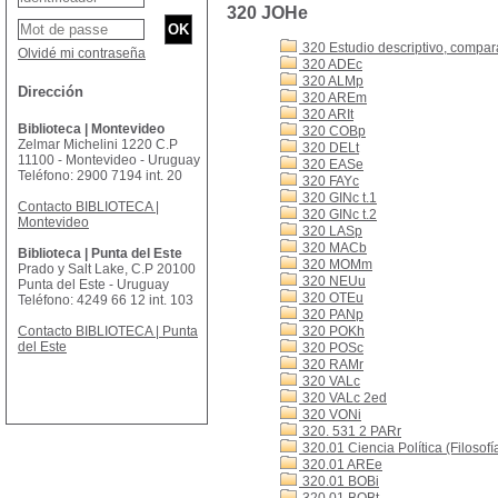
320 JOHe
320 Estudio descriptivo, comparat
Olvidé mi contraseña
320 ADEc
320 ALMp
Dirección
320 AREm
320 ARIt
Biblioteca | Montevideo
320 COBp
Zelmar Michelini 1220 C.P
320 DELt
11100 - Montevideo - Uruguay
320 EASe
Teléfono: 2900 7194 int. 20
320 FAYc
320 GINc t.1
Contacto BIBLIOTECA |
320 GINc t.2
Montevideo
320 LASp
320 MACb
Biblioteca | Punta del Este
320 MOMm
Prado y Salt Lake, C.P 20100
320 NEUu
Punta del Este - Uruguay
320 OTEu
Teléfono: 4249 66 12 int. 103
320 PANp
Contacto BIBLIOTECA | Punta
320 POKh
del Este
320 POSc
320 RAMr
320 VALc
320 VALc 2ed
320 VONi
320. 531 2 PARr
320.01 Ciencia Política (Filosofía
320.01 AREe
320.01 BOBi