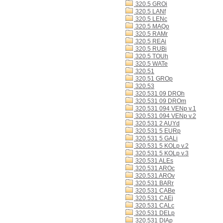
320.5 GROi
320.5 LANf
320.5 LENc
320.5 MAQo
320.5 RAMr
320.5 REAi
320.5 RUBi
320.5 TOUh
320.5 WATe
320.51
320.51 GROp
320.53
320.531 09 DROh
320.531 09 DROm
320.531 094 VENp v.1
320.531 094 VENp v.2
320.531 2 AUYd
320.531 5 EURp
320.531 5 GALi
320.531 5 KOLp v.2
320.531 5 KOLp v.3
320.531 ALEs
320.531 AROc
320.531 AROv
320.531 BARr
320.531 CABe
320.531 CAEj
320.531 CALc
320.531 DELp
320.531 DIAp