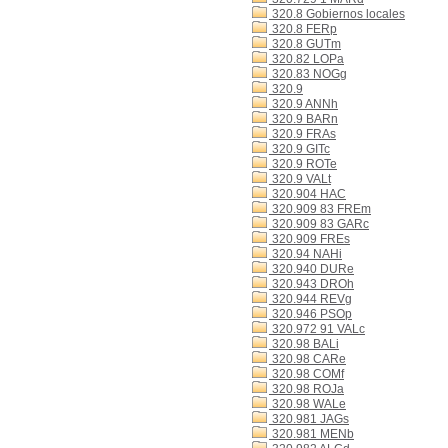
320.8 Gobiernos locales
320.8 FERp
320.8 GUTm
320.82 LOPa
320.83 NOGg
320.9
320.9 ANNh
320.9 BARn
320.9 FRAs
320.9 GITc
320.9 ROTe
320.9 VALt
320.904 HAC
320.909 83 FREm
320.909 83 GARc
320.909 FREs
320.94 NAHi
320.940 DURe
320.943 DROh
320.944 REVg
320.946 PSOp
320.972 91 VALc
320.98 BALi
320.98 CARe
320.98 COMf
320.98 ROJa
320.98 WALe
320.981 JAGs
320.981 MENb