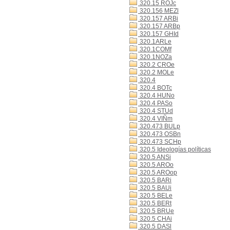
320.15 ROJc
320.156 MEZl
320.157 ARBi
320.157 ARBp
320.157 GHId
320.1ARLe
320.1COMf
320.1NOZa
320.2 CROe
320.2 MOLe
320.4
320.4 BOTc
320.4 HUNo
320.4 PASo
320.4 STUd
320.4 VIÑm
320.473 BULp
320.473 OSBn
320.473 SCHp
320.5 Ideologías políticas
320.5 ANSi
320.5 AROo
320.5 AROop
320.5 BARi
320.5 BAUi
320.5 BELe
320.5 BERt
320.5 BRUe
320.5 CHAi
320.5 DASl