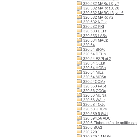
320.532 MARc t.3, v.7
320.532 MARc t.3, v.8
320.532 MARC t.3, vol.6
320.532 MARc v.2
320.532 NOLg
320.532 PRI
320.533 DEFf
320.533 LASs
320.534 MACp
320.54
320.54 BRAc
320.54 DEUn
320.54 ESPf ej.2
320.54 GELn
320.54 HOBn
320.54 MILs
320.54 MOSn
320.54COMx
320.553 PASt
320.56 COOc
320.56 MUNa
320.56 WALr
320.58 TOUc
320.58 URBm
320.589 5 GUIi
320.594.56 ADCi
320.6 Elaboración de políticas p
320.6 BOZt
320.729 1
320.729 1 MARd