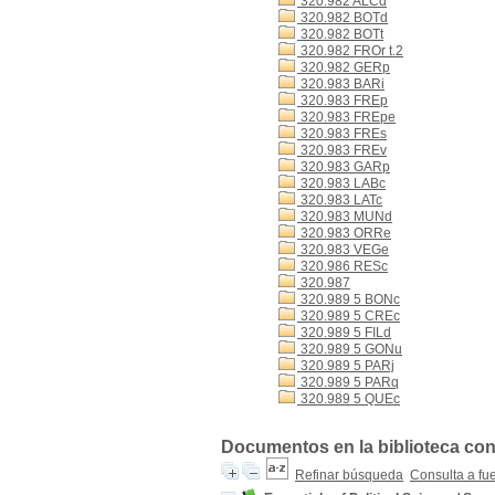
320.982 ALCd
320.982 BOTd
320.982 BOTt
320.982 FROr t.2
320.982 GERp
320.983 BARi
320.983 FREp
320.983 FREpe
320.983 FREs
320.983 FREv
320.983 GARp
320.983 LABc
320.983 LATc
320.983 MUNd
320.983 ORRe
320.983 VEGe
320.986 RESc
320.987
320.989 5 BONc
320.989 5 CREc
320.989 5 FILd
320.989 5 GONu
320.989 5 PARj
320.989 5 PARq
320.989 5 QUEc
Documentos en la biblioteca con
Refinar búsqueda
Consulta a fu