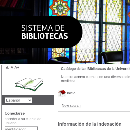
A-
A
A+
Catálogo de las Bibliotecas de la Univer
Nuestro acervo cuenta con una diversa colecc
medicina.
Inicio
New search
Conectarse
acceder a su cuenta de
usuario
Información de la indexación