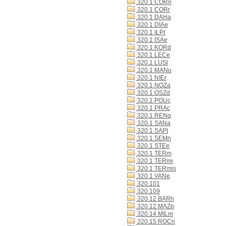
320.1 CORn
320.1 CORr
320.1 DAHa
320.1 DIAe
320.1 ILPr
320.1 ISAe
320.1 KORd
320.1 LECe
320.1 LUSl
320.1 MANu
320.1 NIEr
320.1 NOZa
320.1 OSZd
320.1 POUc
320.1 PRAc
320.1 RENq
320.1 SANa
320.1 SAPt
320.1 SEMn
320.1 STEe
320.1 TERm
320.1 TERmi
320.1 TERmis
320.1 VANe
320.101
320.109
320.12 BARh
320.12 MAZp
320.14 MILm
320.15 ROCn