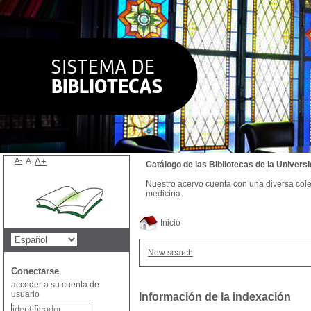
A-
A
A+
Catálogo de las Bibliotecas de la Univer
Nuestro acervo cuenta con una diversa colecc
medicina.
Inicio
New search
Conectarse
acceder a su cuenta de
usuario
Información de la indexación