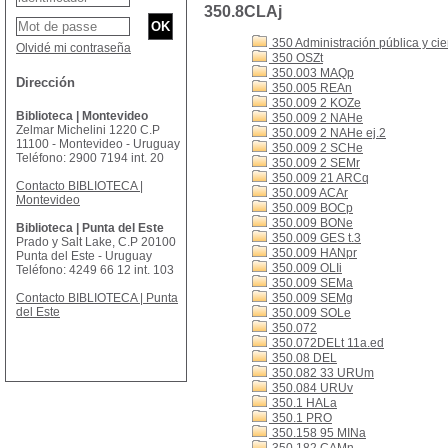
350.8CLAj
350 Administración pública y cien
Olvidé mi contraseña
350 OSZt
350.003 MAQp
Dirección
350.005 REAn
350.009 2 KOZe
Biblioteca | Montevideo
350.009 2 NAHe
Zelmar Michelini 1220 C.P
350.009 2 NAHe ej.2
11100 - Montevideo - Uruguay
350.009 2 SCHe
Teléfono: 2900 7194 int. 20
350.009 2 SEMr
350.009 21 ARCq
Contacto BIBLIOTECA |
350.009 ACAr
Montevideo
350.009 BOCp
350.009 BONe
Biblioteca | Punta del Este
350.009 GES t.3
Prado y Salt Lake, C.P 20100
350.009 HANpr
Punta del Este - Uruguay
350.009 OLIi
Teléfono: 4249 66 12 int. 103
350.009 SEMa
Contacto BIBLIOTECA | Punta
350.009 SEMg
del Este
350.009 SOLe
350.072
350.072DELt 11a.ed
350.08 DEL
350.082 33 URUm
350.084 URUv
350.1 HALa
350.1 PRO
350.158 95 MINa