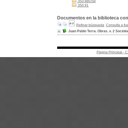
350.8BUSp
350.91
Documentos en la biblioteca con 
Refinar búsqueda
Consulta a fu
Juan Pablo Terra. Obras. v. 2 Sociolo
Página Principal -