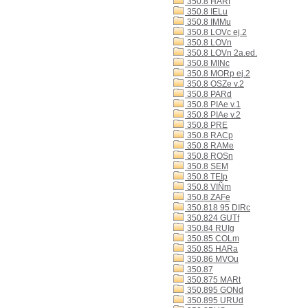
350.8 HARf
350.8 IELu
350.8 IMMu
350.8 LOVc ej.2
350.8 LOVn
350.8 LOVn 2a.ed.
350.8 MINc
350.8 MORp ej.2
350.8 OSZe v.2
350.8 PARd
350.8 PIAe v.1
350.8 PIAe v.2
350.8 PRE
350.8 RACp
350.8 RAMe
350.8 ROSn
350.8 SEM
350.8 TEIp
350.8 VIÑm
350.8 ZAFe
350.818 95 DIRc
350.824 GUTf
350.84 RUIg
350.85 COLm
350.85 HARa
350.86 MVOu
350.87
350.875 MARt
350.895 GONd
350.895 URUd