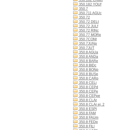
350.182 CAMn
350.182 YOUf
350.7
350.711 AGUc
350.72
350.72 DELt
350.72 JULf
350.72 RINc
350.77 MORp
350.7CONt
350.7JUNp
350.7JUT
350.8 AGUa
350.8 ANDa
350.8 BARe
350.8 BIDc
350.8 BONp
350.8 BUSp
350.8 CARp
350.8 CELi
350.8 CEPd
350.8 CEPe
350.8 CEPpe
350.8 CLAr
350.8 CLAr ej. 2
350.8 ESPt
350.8 FAM
350.8 FAUm
350.8 FEDp
350.8 FILl