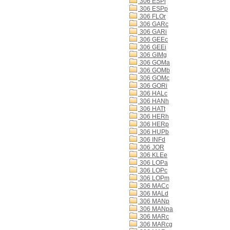
306 ESPi
306 ESPp
306 FLOr
306 GARc
306 GARi
306 GEEc
306 GEEi
306 GIMg
306 GOMa
306 GOMb
306 GOMc
306 GORi
306 HALc
306 HANh
306 HATt
306 HERh
306 HERp
306 HUPb
306 INFd
306 JOR
306 KLEe
306 LOPa
306 LOPc
306 LOPm
306 MACc
306 MALd
306 MANp
306 MANpa
306 MARc
306 MARcg