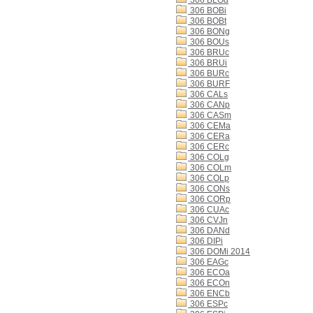
306 BLOd
306 BOBi
306 BOBt
306 BONg
306 BOUs
306 BRUc
306 BRUi
306 BURc
306 BURF
306 CALs
306 CANp
306 CASm
306 CEMa
306 CERa
306 CERc
306 COLg
306 COLm
306 COLp
306 CONs
306 CORp
306 CUAc
306 CVJn
306 DANd
306 DIPi
306 DOMi 2014
306 EAGc
306 ECOa
306 ECOn
306 ENCb
306 ESPc