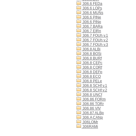
306.6 FEDa
306.6 LOPs
306.6 MUÑs
306.6 PINe
306.6 PINp
306.7 BARa
306.7 EIRn
306.7 FOUh v.1
306.7 FOUh v.2
306.7 FOUh v.3
306.8 ALBi
306.8 BOSi
306.8 BURf
306.8 CEPc
306.8 CORf
306.8 DEFp
306.8 ECO
306.8 PELe
306.8 SCHf v.1
306.8 SCHf v.2
306.8 UNCf
306.86 FORm
306.86 TORr
306.86 VIV
306.87 ALBp
306.A CANp
306LOMr
306RAMi