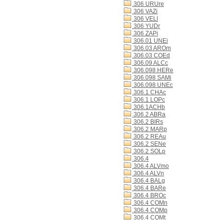
306 URUre
306 VAZi
306 VELl
306 YUDr
306 ZAPi
306.01 UNEi
306.03 AROm
306.03 COEd
306.09 ALCc
306.098 HERe
306.098 SAMi
306.098 UNEc
306.1 CHAc
306.1 LOPc
306.1ACHb
306.2 ABRa
306.2 BIRs
306.2 MARp
306.2 REAu
306.2 SENe
306.2 SOLp
306.4
306.4 ALVmo
306.4 ALVn
306.4 BALg
306.4 BARe
306.4 BROc
306.4 COMn
306.4 COMp
306.4 COMt