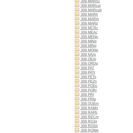
306 MARcu
306 MARcul
306 MARcult
306 MARh
306 MARm
306 MARp
306 MCRc
306 MEAc
306 MENp
306 MINd
306 MINg
306 MONp
306 NIVp
306 OEAi
306 ORDg
306 PAT
306 PATr
306 PETs
306 PEZn
306 PODc
306 PORr
306 PRI
306 PRIa
306 QUEm
306 RAMn
306 RAPb
306 RECm
306 ROJg
306 ROSd
306 ROWe