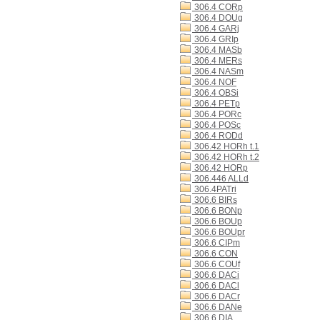
306.4 CORp
306.4 DOUg
306.4 GARj
306.4 GRIp
306.4 MASb
306.4 MERs
306.4 NASm
306.4 NOF
306.4 OBSi
306.4 PETp
306.4 PORc
306.4 POSc
306.4 RODd
306.42 HORh t.1
306.42 HORh t.2
306.42 HORp
306.446 ALLd
306.4PATri
306.6 BIRs
306.6 BONp
306.6 BOUp
306.6 BOUpr
306.6 CIPm
306.6 CON
306.6 COUf
306.6 DACi
306.6 DACl
306.6 DACr
306.6 DANe
306.6 DIA