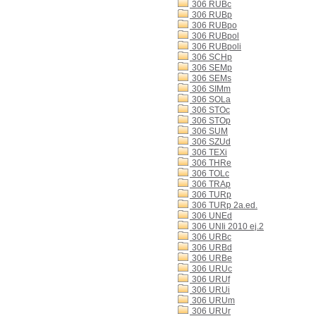
306 RUBc
306 RUBp
306 RUBpo
306 RUBpol
306 RUBpoli
306 SCHp
306 SEMp
306 SEMs
306 SIMm
306 SOLa
306 STOc
306 STOp
306 SUM
306 SZUd
306 TEXi
306 THRe
306 TOLc
306 TRAp
306 TURp
306 TURp 2a.ed.
306 UNEd
306 UNIi 2010 ej.2
306 URBc
306 URBd
306 URBe
306 URUc
306 URUf
306 URUi
306 URUm
306 URUr