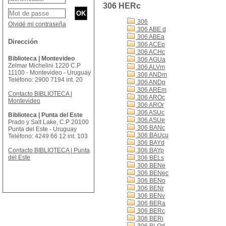
306 HERc
306
Olvidé mi contraseña
306 ABE d
306 ABEa
Dirección
306 ACEp
306 ACHc
Biblioteca | Montevideo
306 AGUa
Zelmar Michelini 1220 C.P
306 ALVm
11100 - Montevideo - Uruguay
306 ANDm
Teléfono: 2900 7194 int. 20
306 ANDp
306 AREm
Contacto BIBLIOTECA |
306 AROc
Montevideo
306 AROr
306 ASUc
Biblioteca | Punta del Este
306 ASUe
Prado y Salt Lake, C.P 20100
306 BANc
Punta del Este - Uruguay
306 BAUcu
Teléfono: 4249 66 12 int. 103
306 BAYd
Contacto BIBLIOTECA | Punta
306 BAYp
del Este
306 BELs
306 BENe
306 BENec
306 BENo
306 BENr
306 BENv
306 BERa
306 BERc
306 BERi