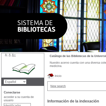
A-
A
A+
Catálogo de las Bibliotecas de la Univer
Nuestro acervo cuenta con una diversa colecc
medicina.
Inicio
New search
Conectarse
acceder a su cuenta de
usuario
Información de la indexación