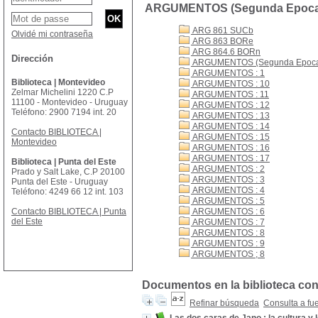
ARGUMENTOS (Segunda Epoca)
ARG 861 SUCb
Olvidé mi contraseña
ARG 863 BORe
ARG 864.6 BORn
Dirección
ARGUMENTOS (Segunda Epoca)
ARGUMENTOS : 1
Biblioteca | Montevideo
ARGUMENTOS : 10
Zelmar Michelini 1220 C.P
ARGUMENTOS : 11
11100 - Montevideo - Uruguay
ARGUMENTOS : 12
Teléfono: 2900 7194 int. 20
ARGUMENTOS : 13
ARGUMENTOS : 14
Contacto BIBLIOTECA |
ARGUMENTOS : 15
Montevideo
ARGUMENTOS : 16
ARGUMENTOS : 17
Biblioteca | Punta del Este
ARGUMENTOS : 2
Prado y Salt Lake, C.P 20100
ARGUMENTOS : 3
Punta del Este - Uruguay
ARGUMENTOS : 4
Teléfono: 4249 66 12 int. 103
ARGUMENTOS : 5
Contacto BIBLIOTECA | Punta
ARGUMENTOS : 6
del Este
ARGUMENTOS : 7
ARGUMENTOS : 8
ARGUMENTOS : 9
ARGUMENTOS ; 8
Documentos en la biblioteca co
Refinar búsqueda
Consulta a fu