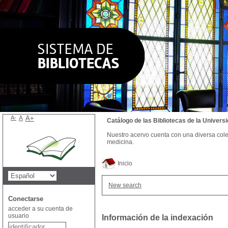
A-
A
A+
Catálogo de las Bibliotecas de la Univer
Nuestro acervo cuenta con una diversa colecc
medicina.
Inicio
New search
Conectarse
acceder a su cuenta de
usuario
Información de la indexación