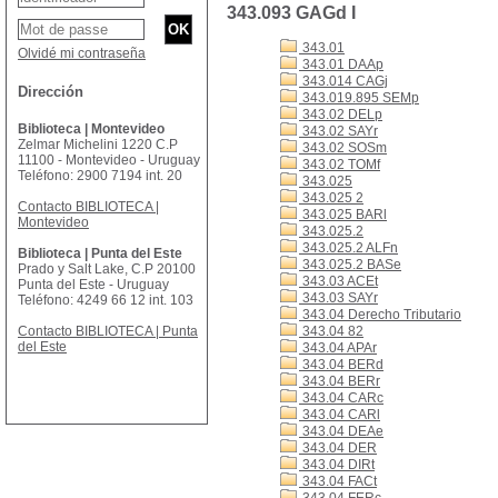
343.093 GAGd I
343.01
Olvidé mi contraseña
343.01 DAAp
343.014 CAGj
Dirección
343.019.895 SEMp
343.02 DELp
Biblioteca | Montevideo
343.02 SAYr
Zelmar Michelini 1220 C.P
343.02 SOSm
11100 - Montevideo - Uruguay
343.02 TOMf
Teléfono: 2900 7194 int. 20
343.025
343.025 2
Contacto BIBLIOTECA |
343.025 BARl
Montevideo
343.025.2
343.025.2 ALFn
Biblioteca | Punta del Este
343.025.2 BASe
Prado y Salt Lake, C.P 20100
343.03 ACEt
Punta del Este - Uruguay
343.03 SAYr
Teléfono: 4249 66 12 int. 103
343.04 Derecho Tributario
Contacto BIBLIOTECA | Punta
343.04 82
del Este
343.04 APAr
343.04 BERd
343.04 BERr
343.04 CARc
343.04 CARl
343.04 DEAe
343.04 DER
343.04 DIRt
343.04 FACt