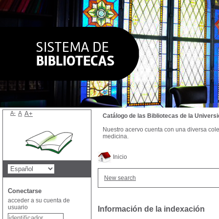
A-
A
A+
Catálogo de las Bibliotecas de la Univer
Nuestro acervo cuenta con una diversa colecc
medicina.
Inicio
New search
Conectarse
acceder a su cuenta de
usuario
Información de la indexación