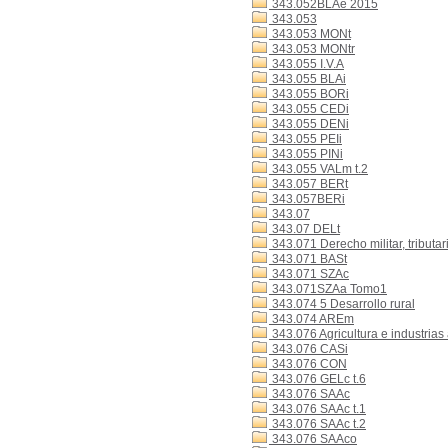
343.052BLAe 2015
343.053
343.053 MONt
343.053 MONtr
343.055 I.V.A
343.055 BLAi
343.055 BORi
343.055 CEDi
343.055 DENi
343.055 PEIi
343.055 PINi
343.055 VALm t.2
343.057 BERt
343.057BERi
343.07
343.07 DELt
343.071 Derecho militar, tributar
343.071 BASt
343.071 SZAc
343.071SZAa Tomo1
343.074 5 Desarrollo rural
343.074 AREm
343.076 Agricultura e industrias
343.076 CASi
343.076 CON
343.076 GELc t.6
343.076 SAAc
343.076 SAAc t.1
343.076 SAAc t.2
343.076 SAAco