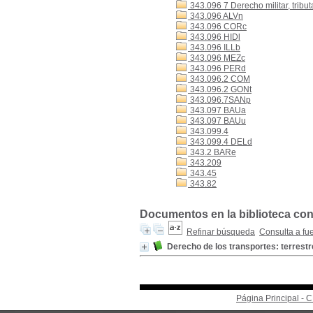
343.096 7 Derecho militar, tribut
343.096 ALVn
343.096 CORc
343.096 HIDl
343.096 ILLb
343.096 MEZc
343.096 PERd
343.096.2 COM
343.096.2 GONt
343.096.7SANp
343.097 BAUa
343.097 BAUu
343.099.4
343.099.4 DELd
343.2 BARe
343.209
343.45
343.82
Documentos en la biblioteca con 
Refinar búsqueda
Consulta a fu
Derecho de los transportes: terrestr
Página Principal -