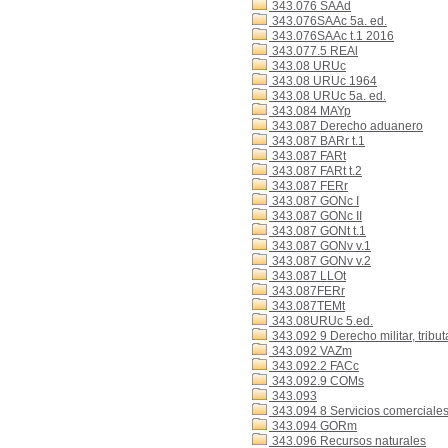
343.076 SAAd
343.076SAAc 5a. ed.
343.076SAAc t.1 2016
343.077.5 REAl
343.08 URUc
343.08 URUc 1964
343.08 URUc 5a. ed.
343.084 MAYp
343.087 Derecho aduanero
343.087 BARr t.1
343.087 FARt
343.087 FARt t.2
343.087 FERr
343.087 GONc I
343.087 GONc II
343.087 GONt t.1
343.087 GONv v.1
343.087 GONv v.2
343.087 LLOt
343.087FERr
343.087TEMt
343.08URUc 5.ed.
343.092 9 Derecho militar, tributa
343.092 VAZm
343.092.2 FACc
343.092.9 COMs
343.093
343.094 8 Servicios comerciale
343.094 GORm
343.096 Recursos naturales