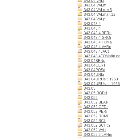
343.04 VALI
343.04 VALm
343.04 VALm v.5
343.04 VALma t.12
343.04 VALp
343.043 4
343.043.4
343.043.4 BERn
343.043.4 GROr
343.043.4 TOMa
343.043.4 VARe
343.043.4JACt
343.043.4TOMa8a.ed
343.04BENp
343.04CERs
343.04POSd
343.04UNIa
343.04URUs t.I1963
343.04URUs t.II 1966
343.05
343.05 RODd
343.052
343.052 BLAe
343.052 CEDr
343.052 PERi
343.052 ROMi
343.052 SCIi
343.052 SCIi t.2
343.052 VALi
343.052.2 LANm