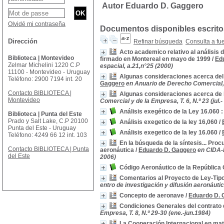
Autor Eduardo D. Gaggero
Olvidé mi contraseña
Documentos disponibles escritos
Dirección
Refinar búsqueda
Consulta a fu
Acto academico relativo al análisis d
Biblioteca | Montevideo
firmado en Montereal en mayo de 1999
/
Ed
Zelmar Michelini 1220 C.P
espacial, a.21,n°25 (2000)
11100 - Montevideo - Uruguay
Algunas consideraciones acerca del 
Teléfono: 2900 7194 int. 20
Gaggero
en Anuario de Derecho Comercial,
Contacto BIBLIOTECA |
Algunas consideraciones acerca de
Montevideo
Comercial y de la Empresa, T. 6, N.º 23 (jul.-
Análisis exegético de la Ley 16.060
Biblioteca | Punta del Este
Prado y Salt Lake, C.P 20100
Análisis exegetico de la ley 16,060
/
Punta del Este - Uruguay
Análisis exegetico de la ley 16.060
/
Teléfono: 4249 66 12 int. 103
En la búsqueda de la síntesis... Pro
Contacto BIBLIOTECA | Punta
aeronáutica
/
Eduardo D. Gaggero
en CIDA-E
del Este
2006)
Código Aeronáutico de la República 
Comentarios al Proyecto de Ley-Tipo
entro de investigación y difusión aeronáutic
Concepto de aeronave
/
Eduardo D. 
Condiciones Generales del contrato 
Empresa, T. 8, N.º 29-30 (ene.-jun.1984)
La Cooperación Internacional en mat