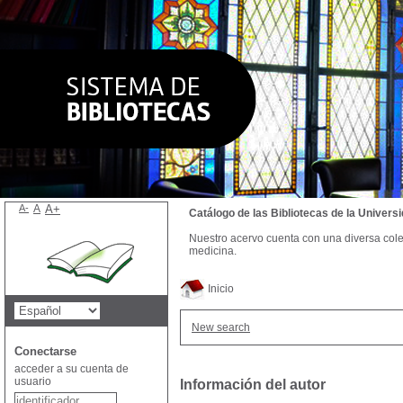
A-
A
A+
Catálogo de las Bibliotecas de la Univer
Nuestro acervo cuenta con una diversa colecc
medicina.
Inicio
New search
Conectarse
acceder a su cuenta de
usuario
Información del autor