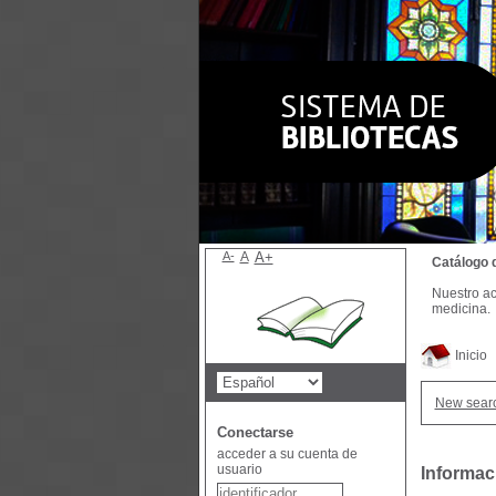
A-
A
A+
Catálogo 
Nuestro ac
medicina.
Inicio
New sear
Conectarse
acceder a su cuenta de
usuario
Informac