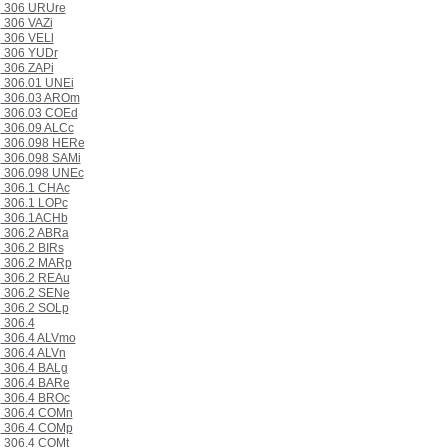
306 URUre
306 VAZi
306 VELl
306 YUDr
306 ZAPi
306.01 UNEi
306.03 AROm
306.03 COEd
306.09 ALCc
306.098 HERe
306.098 SAMi
306.098 UNEc
306.1 CHAc
306.1 LOPc
306.1ACHb
306.2 ABRa
306.2 BIRs
306.2 MARp
306.2 REAu
306.2 SENe
306.2 SOLp
306.4
306.4 ALVmo
306.4 ALVn
306.4 BALg
306.4 BARe
306.4 BROc
306.4 COMn
306.4 COMp
306.4 COMt