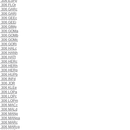
306 ESPp
306 FLOr
306 GARc
306 GARi
306 GEEc
306 GEEi
306 GIMg
306 GOMa
306 GOMb
306 GOMc
306 GORi
306 HALc
306 HANh
306 HATt
306 HERc
306 HERh
306 HERp
306 HUPb
306 INFd
306 JOR
306 KLEe
306 LOPa
306 LOPc
306 LOPm
306 MACc
306 MALd
306 MANp
306 MANpa
306 MARc
306 MARcg