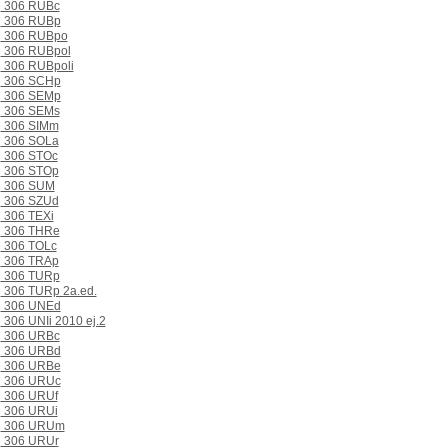
306 RUBc
306 RUBp
306 RUBpo
306 RUBpol
306 RUBpoli
306 SCHp
306 SEMp
306 SEMs
306 SIMm
306 SOLa
306 STOc
306 STOp
306 SUM
306 SZUd
306 TEXi
306 THRe
306 TOLc
306 TRAp
306 TURp
306 TURp 2a.ed.
306 UNEd
306 UNIi 2010 ej.2
306 URBc
306 URBd
306 URBe
306 URUc
306 URUf
306 URUi
306 URUm
306 URUr