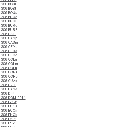
306 BLOd
306 BOBi
306 BOBt
306 BOUs
306 BRUc
306 BRUi
306 BURc
306 BURF
306 CALs
306 CANp
306 CASm
306 CEMa
306 CERa
306 CERc
306 COLg
306 COLm
306 COLp
306 CONs
306 CORp
306 CUAc
306 CVJn
306 DANd
306 DIPi
306 DOMi 2014
306 EAGc
306 ECOa
306 ECOn
306 ENCb
306 ESPc
306 ESPi