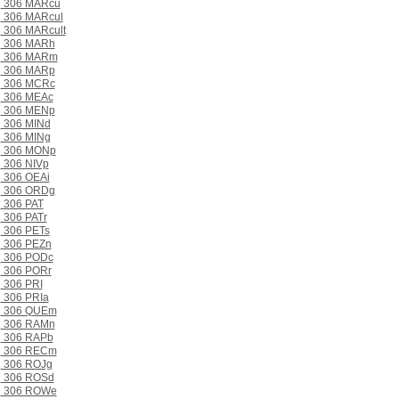
306 MARcu
306 MARcul
306 MARcult
306 MARh
306 MARm
306 MARp
306 MCRc
306 MEAc
306 MENp
306 MINd
306 MINg
306 MONp
306 NIVp
306 OEAi
306 ORDg
306 PAT
306 PATr
306 PETs
306 PEZn
306 PODc
306 PORr
306 PRI
306 PRIa
306 QUEm
306 RAMn
306 RAPb
306 RECm
306 ROJg
306 ROSd
306 ROWe