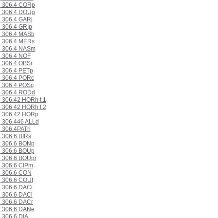
306.4 CORp
306.4 DOUg
306.4 GARj
306.4 GRIp
306.4 MASb
306.4 MERs
306.4 NASm
306.4 NOF
306.4 OBSi
306.4 PETp
306.4 PORc
306.4 POSc
306.4 RODd
306.42 HORh t.1
306.42 HORh t.2
306.42 HORp
306.446 ALLd
306.4PATri
306.6 BIRs
306.6 BONp
306.6 BOUp
306.6 BOUpr
306.6 CIPm
306.6 CON
306.6 COUf
306.6 DACi
306.6 DACl
306.6 DACr
306.6 DANe
306.6 DIA