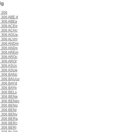
Ng
306
306 ABE d
306 ABEa
306 ACEp
306 ACHc
306 AGUa
306 ALVm
306 ANDm
306 ANDp
306 AREm
306 AROc
306 AROr
306 ASUc
306 ASUe
306 BANc
306 BAUcu
306 BAYd
306 BAYp
306 BELs
306 BENe
306 BENec
306 BENo
306 BENr
306 BENv
306 BERa
306 BERc
306 BERi