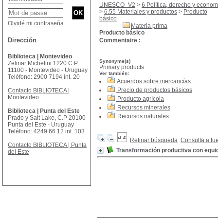
UNESCO_V2
>
6 Política, derecho y econom
>
6.55 Materiales y productos
>
Producto
básico
Olvidé mi contraseña
Materia prima
Producto básico
Dirección
Commentaire :
Biblioteca | Montevideo
Synonyme(s)
Zelmar Michelini 1220 C.P
Primary products
11100 - Montevideo - Uruguay
Ver también:
Teléfono: 2900 7194 int. 20
Acuerdos sobre mercancías
Precio de productos básicos
Contacto BIBLIOTECA |
Montevideo
Producto agrícola
Recursos minerales
Biblioteca | Punta del Este
Recursos naturales
Prado y Salt Lake, C.P 20100
Punta del Este - Uruguay
Teléfono: 4249 66 12 int. 103
Refinar búsqueda
Consulta a fu
Contacto BIBLIOTECA | Punta
Transformación productiva con equi
del Este