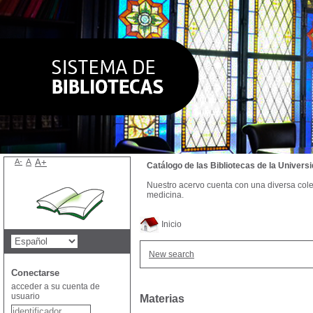
A-
A
A+
Catálogo de las Bibliotecas de la Univer
Nuestro acervo cuenta con una diversa colecc
medicina.
Inicio
New search
Conectarse
acceder a su cuenta de
usuario
Materias