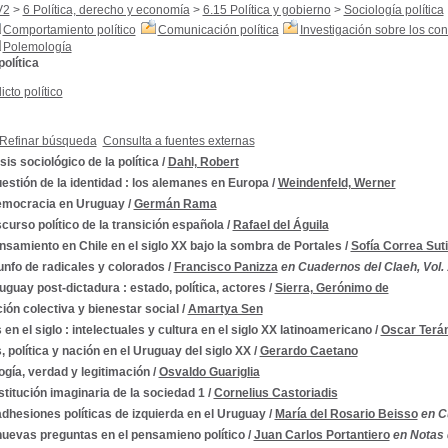
V2
>
6 Política, derecho y economía
>
6.15 Política y gobierno
>
Sociología política
Comportamiento político
Comunicación política
Investigación sobre los conf
Polemología
política
icto político
Refinar búsqueda
Consulta a fuentes externas
sis sociológico de la política
/
Dahl, Robert
estión de la identidad : los alemanes en Europa
/
Weindenfeld, Werner
emocracia en Uruguay
/
Germán Rama
scurso político de la transición española
/
Rafael del Águila
nsamiento en Chile en el siglo XX bajo la sombra de Portales
/
Sofía Correa Suti
iunfo de radicales y colorados
/
Francisco Panizza
en Cuadernos del Claeh, Vol. 
uguay post-dictadura : estado, política, actores
/
Sierra, Gerónimo de
ión colectiva y bienestar social
/
Amartya Sen
 en el siglo : intelectuales y cultura en el siglo XX latinoamericano
/
Oscar Terá
, política y nación en el Uruguay del siglo XX
/
Gerardo Caetano
ogía, verdad y legitimación
/
Osvaldo Guariglia
stitución imaginaria de la sociedad 1
/
Cornelius Castoriadis
dhesiones políticas de izquierda en el Uruguay
/
María del Rosario Beisso
en C
nuevas preguntas en el pensamieno político
/
Juan Carlos Portantiero
en Notas d