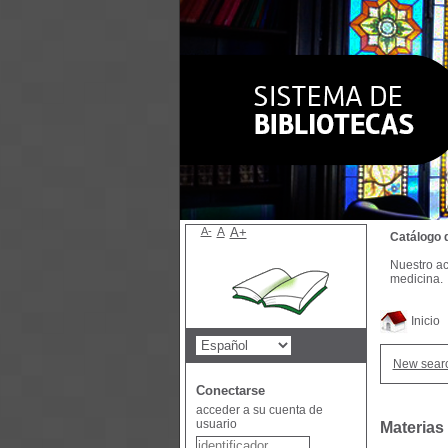
A-
A
A+
Catálogo 
Nuestro ac
medicina.
Inicio
New sear
Conectarse
acceder a su cuenta de
usuario
Materias