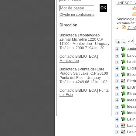
UNESCO_
Olvidé mi contraseña
Sociología 
Ver también:
Dirección
Confl
Biblioteca | Montevideo
Zelmar Michelini 1220 C.P
11100 - Montevideo - Uruguay
Teléfono: 2900 7194 int. 20
Análi
La cu
Contacto BIBLIOTECA |
Montevideo
La d
El di
Biblioteca | Punta del Este
Prado y Salt Lake, C.P 20100
El pe
Punta del Este - Uruguay
El tr
Teléfono: 4249 66 12 int. 103
El Ur
Contacto BIBLIOTECA | Punta
Elecc
del Este
Ideas
Ideas
Ideol
La in
Las a
Las 