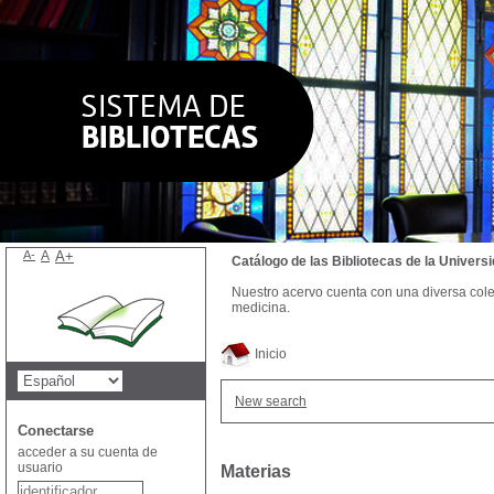
A-
A
A+
Catálogo de las Bibliotecas de la Univer
Nuestro acervo cuenta con una diversa colecc
medicina.
Inicio
New search
Conectarse
acceder a su cuenta de
usuario
Materias