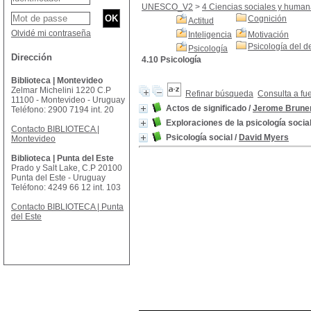
UNESCO_V2
>
4 Ciencias sociales y huma
Cognición
Actitud
Olvidé mi contraseña
Inteligencia
Motivación
Psicología del d
Psicología
Dirección
4.10 Psicología
Biblioteca | Montevideo
Zelmar Michelini 1220 C.P
Refinar búsqueda
Consulta a fu
11100 - Montevideo - Uruguay
Actos de significado
/
Jerome Brune
Teléfono: 2900 7194 int. 20
Exploraciones de la psicología socia
Contacto BIBLIOTECA |
Psicología social
/
David Myers
Montevideo
Biblioteca | Punta del Este
Prado y Salt Lake, C.P 20100
Punta del Este - Uruguay
Teléfono: 4249 66 12 int. 103
Contacto BIBLIOTECA | Punta
del Este