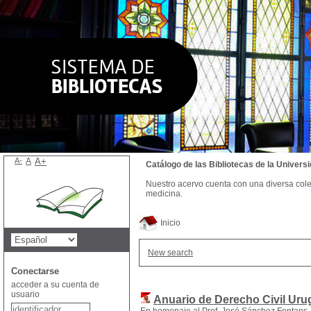
A-
A
A+
Catálogo de las Bibliotecas de la Univer
Nuestro acervo cuenta con una diversa colecc
medicina.
Inicio
New search
Conectarse
acceder a su cuenta de
usuario
Anuario de Derecho Civil Ur