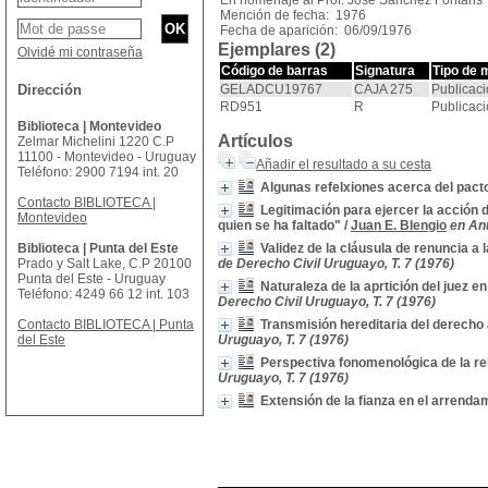
En homenaje al Prof. José Sánchez Fontans
Mención de fecha: 1976
Fecha de aparición: 06/09/1976
Ejemplares (2)
Olvidé mi contraseña
Código de barras
Signatura
Tipo de 
Dirección
GELADCU19767
CAJA 275
Publicaci
RD951
R
Publicaci
Biblioteca | Montevideo
Artículos
Zelmar Michelini 1220 C.P
11100 - Montevideo - Uruguay
Añadir el resultado a su cesta
Teléfono: 2900 7194 int. 20
Algunas refelxiones acerca del pact
Contacto BIBLIOTECA |
Legitimación para ejercer la acción d
Montevideo
quien se ha faltado"
/
Juan E. Blengio
en Anu
Biblioteca | Punta del Este
Validez de la cláusula de renuncia a 
Prado y Salt Lake, C.P 20100
de Derecho Civil Uruguayo, T. 7 (1976)
Punta del Este - Uruguay
Naturaleza de la aprtición del juez 
Teléfono: 4249 66 12 int. 103
Derecho Civil Uruguayo, T. 7 (1976)
Contacto BIBLIOTECA | Punta
Transmisión hereditaria del derecho
del Este
Uruguayo, T. 7 (1976)
Perspectiva fonomenológica de la re
Uruguayo, T. 7 (1976)
Extensión de la fianza en el arrenda