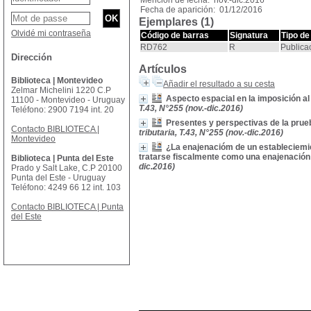
Mención de fecha: nov.-dic.2016
Fecha de aparición: 01/12/2016
Ejemplares (1)
Olvidé mi contraseña
Código de barras
Signatura
Tipo de
RD762
R
Publica
Dirección
Artículos
Biblioteca | Montevideo
Añadir el resultado a su cesta
Zelmar Michelini 1220 C.P
Aspecto espacial en la imposición a
11100 - Montevideo - Uruguay
T.43, N°255 (nov.-dic.2016)
Teléfono: 2900 7194 int. 20
Presentes y perspectivas de la prueba
Contacto BIBLIOTECA |
tributaria, T.43, N°255 (nov.-dic.2016)
Montevideo
¿La enajenacióm de un estableciemie
tratarse fiscalmente como una enajenación
Biblioteca | Punta del Este
dic.2016)
Prado y Salt Lake, C.P 20100
Punta del Este - Uruguay
Teléfono: 4249 66 12 int. 103
Contacto BIBLIOTECA | Punta
del Este