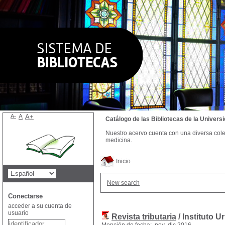
A-
A
A+
Catálogo de las Bibliotecas de la Univer
Nuestro acervo cuenta con una diversa colecc
medicina.
Inicio
New search
Conectarse
acceder a su cuenta de
usuario
Revista tributaria
/ Instituto 