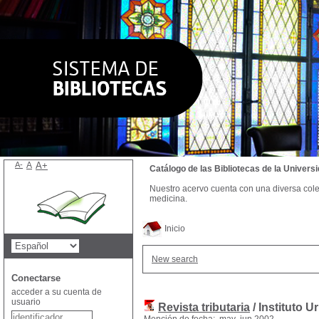
A-
A
A+
Catálogo de las Bibliotecas de la Univer
Nuestro acervo cuenta con una diversa colecc
medicina.
Inicio
New search
Conectarse
acceder a su cuenta de
usuario
Revista tributaria
/ Instituto 