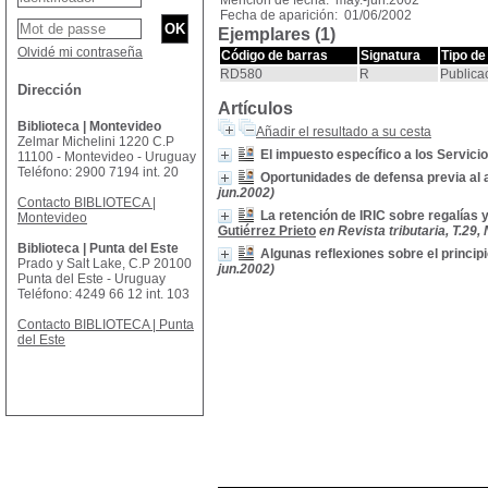
Mención de fecha: may.-jun.2002
Fecha de aparición: 01/06/2002
Ejemplares (1)
Olvidé mi contraseña
Código de barras
Signatura
Tipo de
RD580
R
Publica
Dirección
Artículos
Biblioteca | Montevideo
Añadir el resultado a su cesta
Zelmar Michelini 1220 C.P
El impuesto específico a los Servici
11100 - Montevideo - Uruguay
Teléfono: 2900 7194 int. 20
Oportunidades de defensa previa al a
jun.2002)
Contacto BIBLIOTECA |
La retención de IRIC sobre regalías 
Montevideo
Gutiérrez Prieto
en Revista tributaria, T.29
Biblioteca | Punta del Este
Algunas reflexiones sobre el princip
Prado y Salt Lake, C.P 20100
jun.2002)
Punta del Este - Uruguay
Teléfono: 4249 66 12 int. 103
Contacto BIBLIOTECA | Punta
del Este