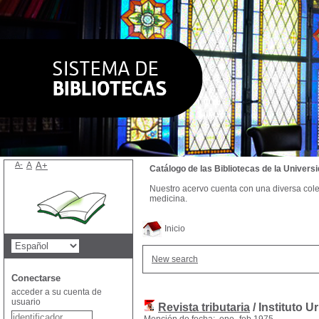
A-
A
A+
Catálogo de las Bibliotecas de la Univer
Nuestro acervo cuenta con una diversa colecc
medicina.
Inicio
New search
Conectarse
acceder a su cuenta de
usuario
Revista tributaria
/ Instituto 