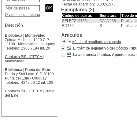
Mención de fecha: ene.-feb.1975
Fecha de aparición: 01/02/1975
Ejemplares (2)
Olvidé mi contraseña
Código de barras
Signatura
Tipo de 
GELRT21975/4
CAJA 236
Publicaci
Dirección
RD480
R
Publicaci
Artículos
Biblioteca | Montevideo
Zelmar Michelini 1220 C.P
Añadir el resultado a su cesta
11100 - Montevideo - Uruguay
Teléfono: 2900 7194 int. 20
El trámite legislativo del Código Trib
La asistencia técnica. Apuntes para 
Contacto BIBLIOTECA |
Montevideo
Biblioteca | Punta del Este
Prado y Salt Lake, C.P 20100
Punta del Este - Uruguay
Teléfono: 4249 66 12 int. 103
Contacto BIBLIOTECA | Punta
del Este