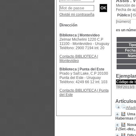
Assis .
V
Mención de 
Fecha de ap
Olvidé mi contraseña
Público
I
[número]
Dirección
es un núme
Biblioteca | Montevideo
Zelmar Michelini 1220 C.P
11100 - Montevideo - Uruguay
Tip
Teléfono: 2900 7194 int. 20
Fecha 
Núme
Contacto BIBLIOTECA |
Montevideo
Biblioteca | Punta del Este
Prado y Salt Lake, C.P 20100
Ejemplar
Punta del Este - Uruguay
Teléfono: 4249 66 12 int. 103
Código de 
TRF2013/3
Contacto BIBLIOTECA | Punta
del Este
Artículo
Añadir
Uma f
Habermas
Novas
3 (Set.-dez.
Dific