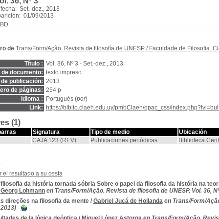
ol. 36, Nº 3
fecha: Set.-dez., 2013
arición: 01/09/2013
SBD
ro de
Trans/Form/Ação. Revista de filosofía de UNESP
/
Faculdade de Filosofia. Ci
Título :
Vol. 36, Nº 3 - Set.-dez., 2013
o de documento:
texto impreso
de publicación:
2013
ro de páginas:
254 p
Idioma :
Portugués (
por
)
Link:
https://biblio.claeh.edu.uy/pmbClaeh/opac_css/index.php?lvl=bul
es (1)
barras
Signatura
Tipo de medio
Ubicación
CAJA 123 (REV)
Publicaciones periódicas
Biblioteca Cent
s
 el resultado a su cesta
ilosofia da história tornada sóbria Sobre o papel da filosofia da história na teo
/
Georg Lohmann
en Trans/Form/Ação. Revista de filosofía de UNESP, Vol. 36, Nº 
 direções na filosofia da mente
/
Gabriel Jucá de Hollanda
en Trans/Form/Ação.
, 2013)
ultades de la lógica deóntica
/
Miguel López Astorga
en Trans/Form/Ação. Revista