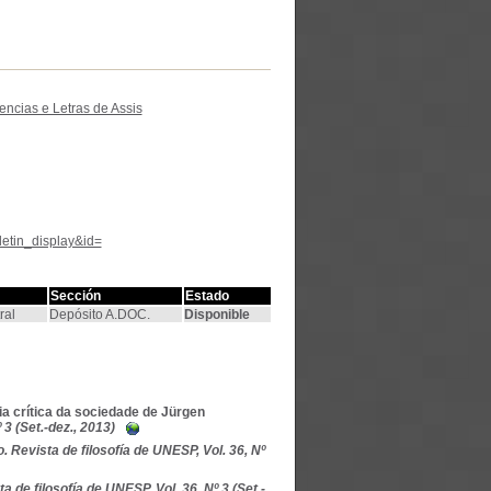
encias e Letras de Assis
letin_display&id=
Sección
Estado
ral
Depósito A.DOC.
Disponible
ria crítica da sociedade de Jürgen
3 (Set.-dez., 2013)
 Revista de filosofía de UNESP, Vol. 36, Nº
 de filosofía de UNESP, Vol. 36, Nº 3 (Set.-