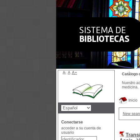
A-
A
A+
Catálogo 
Nuestro ac
medicina.
Inicio
New sear
Conectarse
acceder a su cuenta de
usuario
Trans