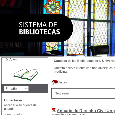
A-
A
A+
Catálogo de las Bibliotecas de la Univer
Nuestro acervo cuenta con una diversa colecc
medicina.
Inicio
New search
Conectarse
acceder a su cuenta de
usuario
Anuario de Derecho Civil Ur