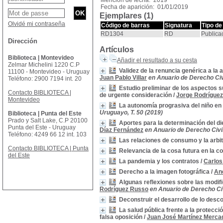
Mención de fecha: 2019
Fecha de aparición: 01/01/2019
Ejemplares (1)
Olvidé mi contraseña
Código de barras
Signatura
Tipo de
RD1304
RD
Publica
Dirección
Artículos
Biblioteca | Montevideo
Añadir el resultado a su cesta
Zelmar Michelini 1220 C.P
Validez de la renuncia genérica a la 
11100 - Montevideo - Uruguay
Juan Pablo Villar
en Anuario de Derecho Civ
Teléfono: 2900 7194 int. 20
Estudio preliminar de los aspectos s
Contacto BIBLIOTECA |
de urgente consideración
/
Jorge Rodrígue
Montevideo
La autonomía prograsiva del niño en 
Uruguayo, T. 50 (2019)
Biblioteca | Punta del Este
Prado y Salt Lake, C.P 20100
Aportes para la determinación del d
Punta del Este - Uruguay
Díaz Fernández
en Anuario de Derecho Civil
Teléfono: 4249 66 12 int. 103
Las relaciones de consumo y la arbit
Contacto BIBLIOTECA | Punta
Relevancia de la cosa futura en la c
del Este
La pandemia y los contratos
/
Carlos
Derecho a la imagen fotográfica
/
An
Algunas reflexiones sobre las modifi
Rodríguez Russo
en Anuario de Derecho Civ
Deconstruir el desarrollo de lo desc
La salud pública frente a la protec
falsa oposición
/
Juan José Martínez Merca