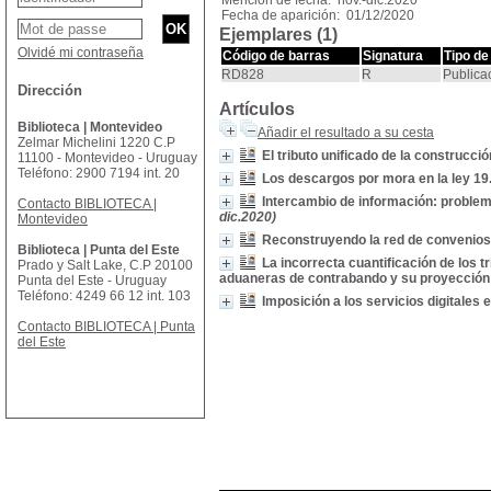
Mención de fecha: nov.-dic.2020
Fecha de aparición: 01/12/2020
Ejemplares (1)
Olvidé mi contraseña
Código de barras
Signatura
Tipo de
RD828
R
Publica
Dirección
Artículos
Biblioteca | Montevideo
Añadir el resultado a su cesta
Zelmar Michelini 1220 C.P
El tributo unificado de la construcció
11100 - Montevideo - Uruguay
Teléfono: 2900 7194 int. 20
Los descargos por mora en la ley 19
Intercambio de información: problem
Contacto BIBLIOTECA |
dic.2020)
Montevideo
Reconstruyendo la red de convenios
Biblioteca | Punta del Este
La incorrecta cuantificación de los 
Prado y Salt Lake, C.P 20100
aduaneras de contrabando y su proyección 
Punta del Este - Uruguay
Teléfono: 4249 66 12 int. 103
Imposición a los servicios digitales
Contacto BIBLIOTECA | Punta
del Este