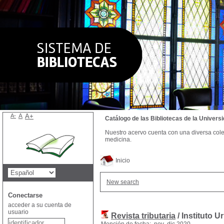
A-
A
A+
Catálogo de las Bibliotecas de la Univer
Nuestro acervo cuenta con una diversa colecc
medicina.
Inicio
New search
Conectarse
acceder a su cuenta de
usuario
Revista tributaria
/ Instituto 