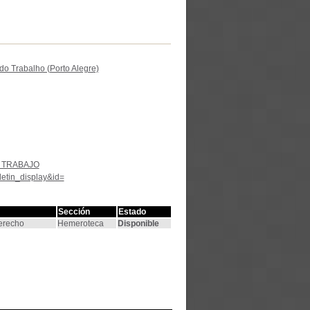
do Trabalho (Porto Alegre)
 TRABAJO
letin_display&id=
Sección
Estado
Derecho
Hemeroteca
Disponible