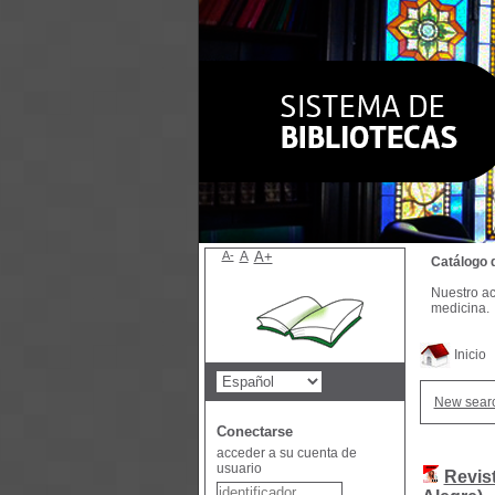
A-
A
A+
Catálogo 
Nuestro ac
medicina.
Inicio
New sear
Conectarse
acceder a su cuenta de
usuario
Revis