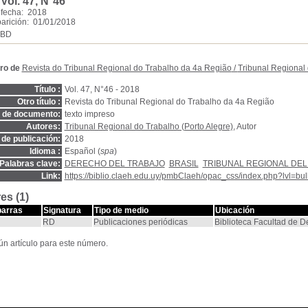
.
Vol. 47, N°46
 fecha: 2018
arición: 01/01/2018
SBD
ro de
Revista do Tribunal Regional do Trabalho da 4a Região
/
Tribunal Regional 
Título :
Vol. 47, N°46 - 2018
Otro título :
Revista do Tribunal Regional do Trabalho da 4a Região
o de documento:
texto impreso
Autores:
Tribunal Regional do Trabalho (Porto Alegre)
, Autor
de publicación:
2018
Idioma :
Español (
spa
)
Palabras clave:
DERECHO DEL TRABAJO
BRASIL
TRIBUNAL REGIONAL DEL
Link:
https://biblio.claeh.edu.uy/pmbClaeh/opac_css/index.php?lvl=bul
es (1)
barras
Signatura
Tipo de medio
Ubicación
RD
Publicaciones periódicas
Biblioteca Facultad de 
n artículo para este número.