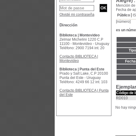
Alegre) 
Mención de
Fecha de ap
Olvidé mi contraseña
Público
I
[número]
Dirección
es un núme
Biblioteca | Montevideo
Zelmar Michelini 1220 C.P
11100 - Montevideo - Uruguay
Teléfono: 2900 7194 int. 20
Tip
Contacto BIBLIOTECA |
Montevideo
Fecha 
Biblioteca | Punta del Este
Prado y Salt Lake, C.P 20100
Punta del Este - Uruguay
Teléfono: 4249 66 12 int. 103
Ejemplar
Contacto BIBLIOTECA | Punta
Código de 
del Este
RD010
No hay ningú