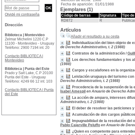
Mención de fecha: 1988
Fecha de aparición: 01/01/1988
Ejemplares (1)
Olvidé mi contraseña
Código de barras
Signatura
Tipo de
RD872
R
Publica
Dirección
Artículos
Biblioteca | Montevideo
Añadir el resultado a su cesta
Zelmar Michelini 1220 C.P
Individualización del bien objeto de e
11100 - Montevideo - Uruguay
de Derecho Administrativo, t. 2 (1988)
Teléfono: 2900 7194 int. 20
Contratos de la administración
/
Gui
Contacto BIBLIOTECA |
Los derechos fundamentales y los al
Montevideo
(1988)
Biblioteca | Punta del Este
Cargos y escalafones en la organiza
Prado y Salt Lake, C.P 20100
Leislación uruguaya del turismo con 
Punta del Este - Uruguay
Derecho Administrativo, t. 2 (1988)
Teléfono: 4249 66 12 int. 103
Procedencia de la suspensión de la 
Contacto BIBLIOTECA | Punta
Isabel Amespil
en Anuario de Derecho Admini
del Este
La acción de amparo, intereses difu
Administrativo, t. 2 (1988)
El deber de resolver las peticiones y
Acumulación de dos cargos públicos.
Impugnabilidad de la resolución del 
Pablo Cajarville Peluffo
en Anuario de Derec
¿Quien es competente para entender 