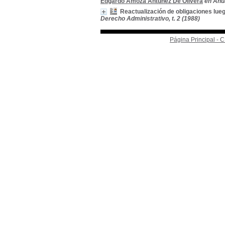
Edgardo Amoza Antúnez De Olivera
en Anua
Reactualización de obligaciones lueg
Derecho Administrativo, t. 2 (1988)
Página Principal -