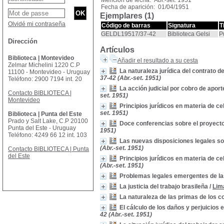
Mención de fecha: Abr.-set. 1951
Fecha de aparición: 01/04/1951
Ejemplares (1)
Olvidé mi contraseña
Código de barras
Signatura
T
GELDL19517/37-42
Biblioteca Gelsi
P
Dirección
Artículos
Biblioteca | Montevideo
Añadir el resultado a su cesta
Zelmar Michelini 1220 C.P
La naturaleza jurídica del contrato d
11100 - Montevideo - Uruguay
37-42 (Abr.-set. 1951)
Teléfono: 2900 7194 int. 20
La acción judicial por cobro de apor
Contacto BIBLIOTECA |
set. 1951)
Montevideo
Principios jurídicos en materia de c
set. 1951)
Biblioteca | Punta del Este
Prado y Salt Lake, C.P 20100
Doce conferencias sobre el proyecto
Punta del Este - Uruguay
1951)
Teléfono: 4249 66 12 int. 103
Las nuevas disposiciones legales so
(Abr.-set. 1951)
Contacto BIBLIOTECA | Punta
del Este
Principios jurídicos en materia de c
(Abr.-set. 1951)
Problemas legales emergentes de la
La justicia del trabajo brasileña
/
Lim
La naturaleza de las primas de los c
El cálculo de los daños y perjuicios 
42 (Abr.-set. 1951)