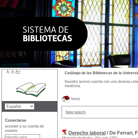
A-
A
A+
Catálogo de las Bibliotecas de la Univer
Nuestro acervo cuenta con una diversa colecc
medicina.
Inicio
New search
Conectarse
acceder a su cuenta de
usuario
Derecho laboral
/ De Ferrari, 