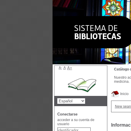
A-
A
A+
Catálogo 
Nuestro ac
medicina.
Inicio
New sear
Conectarse
acceder a su cuenta de
usuario
Informac