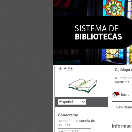
A-
A
A+
Catálogo 
Nuestro ac
medicina.
Inicio
New sear
Conectarse
acceder a su cuenta de
usuario
Informac