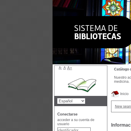
A-
A
A+
Catálogo 
Nuestro ac
medicina.
Inicio
New sear
Conectarse
acceder a su cuenta de
usuario
Informac