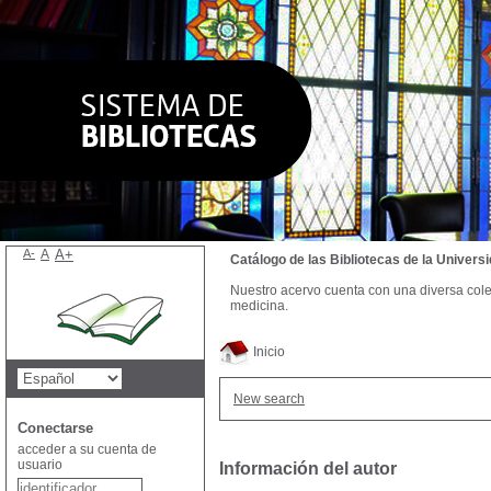
A-
A
A+
Catálogo de las Bibliotecas de la Univer
Nuestro acervo cuenta con una diversa colecc
medicina.
Inicio
New search
Conectarse
acceder a su cuenta de
usuario
Información del autor