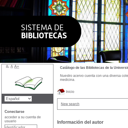
A-
A
A+
Catálogo de las Bibliotecas de la Univer
Nuestro acervo cuenta con una diversa colecc
medicina.
Inicio
New search
Conectarse
acceder a su cuenta de
usuario
Información del autor