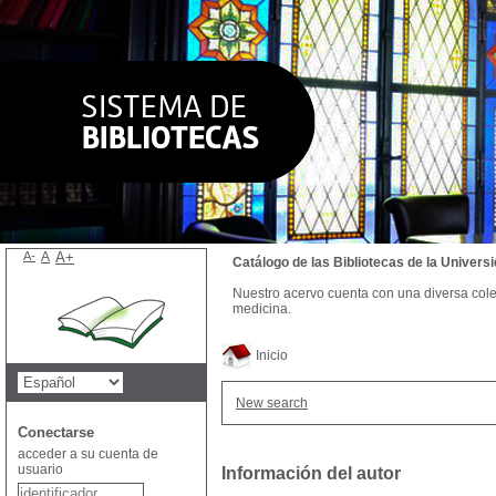
A-
A
A+
Catálogo de las Bibliotecas de la Univer
Nuestro acervo cuenta con una diversa colecc
medicina.
Inicio
New search
Conectarse
acceder a su cuenta de
usuario
Información del autor