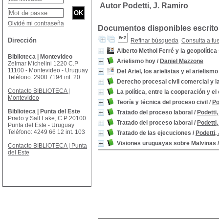
Autor Podetti, J. Ramiro
Olvidé mi contraseña
Documentos disponibles escritos
Dirección
Refinar búsqueda
Consulta a fu
Alberto Methol Ferré y la geopolític
Biblioteca | Montevideo
Arielismo hoy
/
Daniel Mazzone
Zelmar Michelini 1220 C.P
11100 - Montevideo - Uruguay
Del Ariel, los arielistas y el arielismo
Teléfono: 2900 7194 int. 20
Derecho procesal civil comercial y l
Contacto BIBLIOTECA |
La política, entre la cooperación y e
Montevideo
Teoría y técnica del proceso civil
/
Po
Biblioteca | Punta del Este
Tratado del proceso laboral
/
Podetti,
Prado y Salt Lake, C.P 20100
Tratado del proceso laboral
/
Podetti,
Punta del Este - Uruguay
Teléfono: 4249 66 12 int. 103
Tratado de las ejecuciones
/
Podetti,
Visiones uruguayas sobre Malvinas
Contacto BIBLIOTECA | Punta
del Este