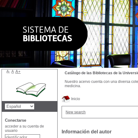
A-
A
A+
Catálogo de las Bibliotecas de la Univer
Nuestro acervo cuenta con una diversa colecc
medicina.
Inicio
New search
Conectarse
acceder a su cuenta de
usuario
Información del autor