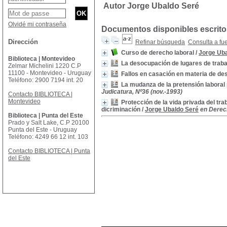
Autor Jorge Ubaldo Seré
Olvidé mi contraseña
Documentos disponibles escritos
Dirección
Refinar búsqueda
Consulta a fu
Curso de derecho laboral
/
Jorge Ub
Biblioteca | Montevideo
La desocupación de lugares de traba
Zelmar Michelini 1220 C.P
11100 - Montevideo - Uruguay
Fallos en casación en materia de de
Teléfono: 2900 7194 int. 20
La mudanza de la pretensión laboral 
Judicatura, Nº36 (nov.-1993)
Contacto BIBLIOTECA |
Montevideo
Protección de la vida privada del tra
dicriminación
/
Jorge Ubaldo Seré
en Derech
Biblioteca | Punta del Este
Prado y Salt Lake, C.P 20100
Punta del Este - Uruguay
Teléfono: 4249 66 12 int. 103
Contacto BIBLIOTECA | Punta
del Este