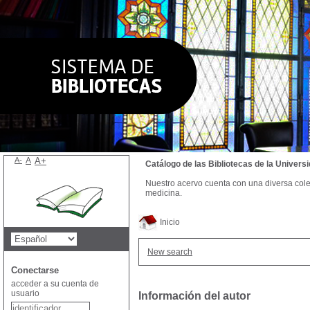
A-
A
A+
Catálogo de las Bibliotecas de la Univer
Nuestro acervo cuenta con una diversa colecc
medicina.
Inicio
New search
Conectarse
acceder a su cuenta de
usuario
Información del autor