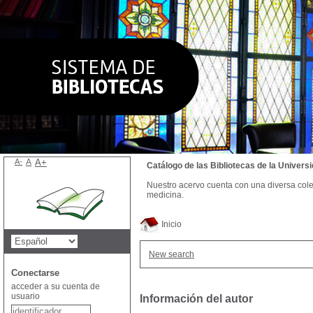
A-
A
A+
Catálogo de las Bibliotecas de la Univer
Nuestro acervo cuenta con una diversa colecc
medicina.
Inicio
New search
Conectarse
acceder a su cuenta de
usuario
Información del autor