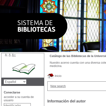
A-
A
A+
Catálogo de las Bibliotecas de la Univer
Nuestro acervo cuenta con una diversa colecc
medicina.
Inicio
New search
Conectarse
acceder a su cuenta de
usuario
Información del autor