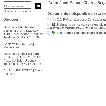
Autor Juan Manuel Charria Seg
Olvidé mi contraseña
Documentos disponibles escritos
Dirección
Refinar búsqueda
Consulta a fu
El derecho de huelga y su ejercicio p
Biblioteca | Montevideo
Derecho del Trabajo, Vol. 3, N° 7 (abr. - jun.,
Zelmar Michelini 1220 C.P
El referendo constitucional y la reel
11100 - Montevideo - Uruguay
Teléfono: 2900 7194 int. 20
Contacto BIBLIOTECA |
Montevideo
Biblioteca | Punta del Este
Prado y Salt Lake, C.P 20100
Punta del Este - Uruguay
Teléfono: 4249 66 12 int. 103
Contacto BIBLIOTECA | Punta
del Este