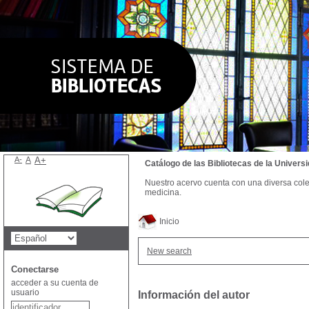
A-
A
A+
Catálogo de las Bibliotecas de la Univer
Nuestro acervo cuenta con una diversa colecc
medicina.
Inicio
New search
Conectarse
acceder a su cuenta de
usuario
Información del autor