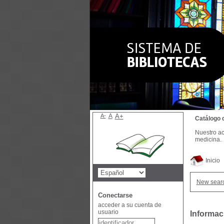
A-
A
A+
Catálogo 
Nuestro ac
medicina.
Inicio
New sear
Conectarse
acceder a su cuenta de
usuario
Informac