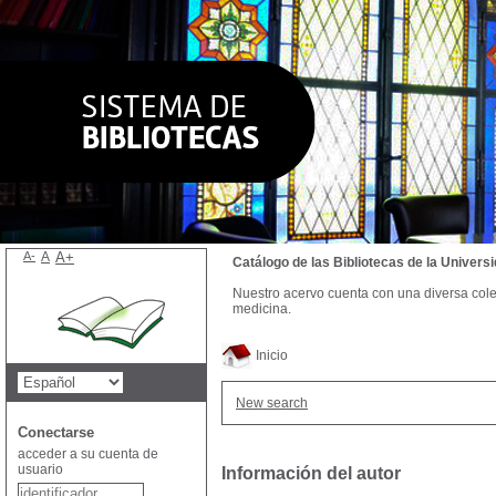
A-
A
A+
Catálogo de las Bibliotecas de la Univer
Nuestro acervo cuenta con una diversa colecc
medicina.
Inicio
New search
Conectarse
acceder a su cuenta de
usuario
Información del autor