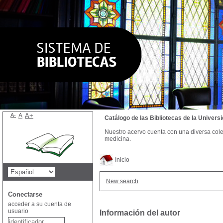
A-
A
A+
Catálogo de las Bibliotecas de la Univer
Nuestro acervo cuenta con una diversa colecc
medicina.
Inicio
New search
Conectarse
acceder a su cuenta de
usuario
Información del autor