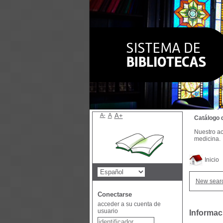
A-
A
A+
Catálogo 
Nuestro ac
medicina.
Inicio
New sear
Conectarse
acceder a su cuenta de
usuario
Informac