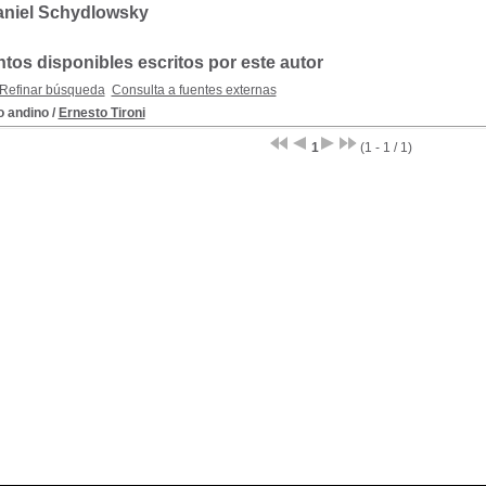
aniel Schydlowsky
os disponibles escritos por este autor
Refinar búsqueda
Consulta a fuentes externas
o andino
/
Ernesto Tironi
1
(1 - 1 / 1)