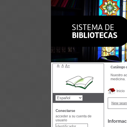
A-
A
A+
Catálogo 
Nuestro ac
medicina.
Inicio
New sear
Conectarse
acceder a su cuenta de
usuario
Informac