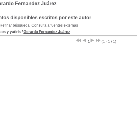
erardo Fernandez Juárez
os disponibles escritos por este autor
Refinar búsqueda
Consulta a fuentes externas
os y yatiris
/
Gerardo Fernandez Juárez
1
(1 - 1 / 1)