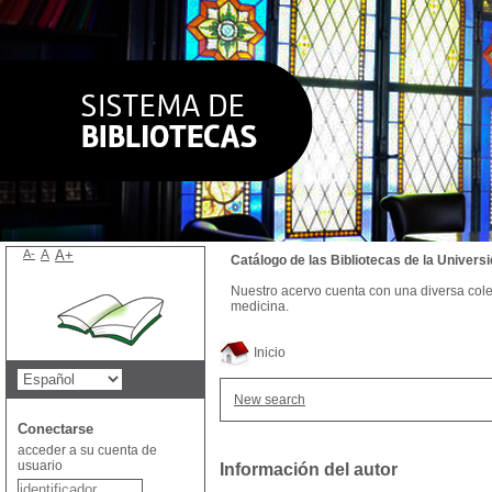
A-
A
A+
Catálogo de las Bibliotecas de la Univer
Nuestro acervo cuenta con una diversa colecc
medicina.
Inicio
New search
Conectarse
acceder a su cuenta de
usuario
Información del autor