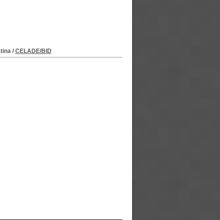
tina
/
CELADE/BID