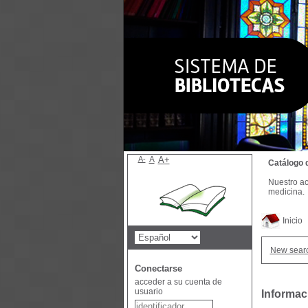
A-
A
A+
Catálogo 
Nuestro ac
medicina.
Inicio
New sear
Conectarse
acceder a su cuenta de
usuario
Informac