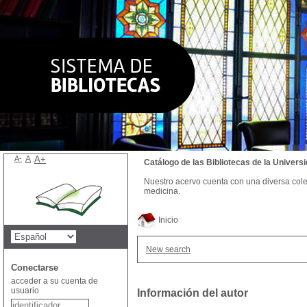
A-
A
A+
Catálogo de las Bibliotecas de la Univer
Nuestro acervo cuenta con una diversa colecc
medicina.
Inicio
New search
Conectarse
acceder a su cuenta de
usuario
Información del autor