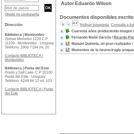
Autor Eduardo Wilson
Olvidé mi contraseña
Documentos disponibles escritos
Dirección
Refinar búsqueda
Consulta a fu
Cuarenta años produciendo imagen
Biblioteca | Montevideo
Fernando Mañé Garzón
/
Ricardo Pou
Zelmar Michelini 1220 C.P
11100 - Montevideo - Uruguay
Manuel Quintela, un gran realizador
/
Teléfono: 2900 7194 int. 20
Momentos de la neurocirugía urugu
Contacto BIBLIOTECA |
Montevideo
Biblioteca | Punta del Este
Prado y Salt Lake, C.P 20100
Punta del Este - Uruguay
Teléfono: 4249 66 12 int. 103
Contacto BIBLIOTECA | Punta
del Este